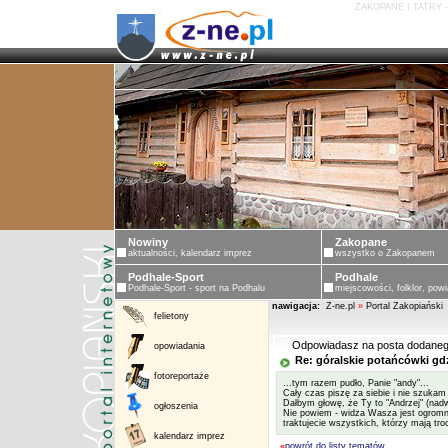
ZAKOPANE I TATRY 
Nowiny
Zakopane
aktualności, kalendarz imprez
wszystko o Zakopanem
Podhale-Sport
Podhale
Podhale-Sport - sport na Podhalu
miejscowości, folklor, powi
nawigacja:
Z-ne.pl
»
Portal Zakopiański
felietony
Odpowiadasz na posta dodaneg
opowiadania
Re: góralskie potańcówki gd
fotoreportaże
...tym razem pudło, Panie "andy"...
Cały czas piszę za siebie i nie szuka
Dałbym głowę, że Ty to "Andrzej" (nadwo
ogłoszenia
Nie powiem - widza Wasza jest ogromna
traktujecie wszystkich, którzy mają tr
kalendarz imprez
«
powrót do listy tematów