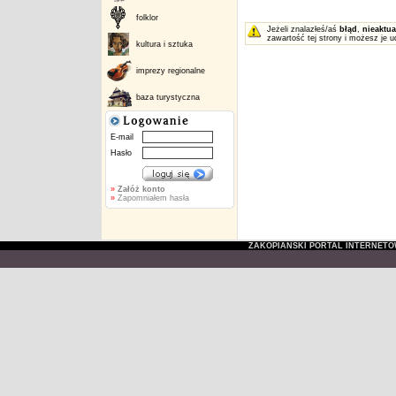
folklor
Jeżeli znalazłeś/aś
błąd
,
nieaktua
zawartość tej strony i możesz je u
kultura i sztuka
imprezy regionalne
baza turystyczna
E-mail
Hasło
»
Załóż konto
»
Zapomniałem hasła
ZAKOPIAŃSKI PORTAL INTERNET