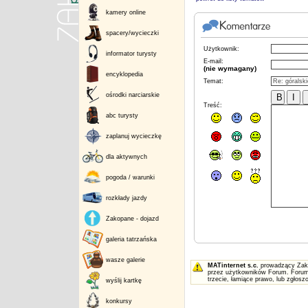
kamery online
spacery/wycieczki
Użytkownik:
informator turysty
E-mail:
(nie wymagany)
encyklopedia
Temat:
ośrodki narciarskie
Treść:
abc turysty
zaplanuj wycieczkę
dla aktywnych
pogoda / warunki
rozkłady jazdy
Zakopane - dojazd
galeria tatrzańska
wasze galerie
MATinternet s.c.
prowadzący Zakop
przez użytkowników Forum. Forum 
trzecie, łamiące prawo, lub zgłos
wyślij kartkę
konkursy