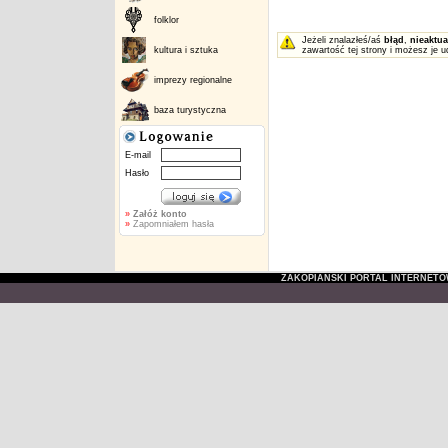
folklor
Jeżeli znalazłeś/aś
błąd
,
nieaktua
kultura i sztuka
zawartość tej strony i możesz je u
imprezy regionalne
baza turystyczna
E-mail
Hasło
»
Załóż konto
»
Zapomniałem hasła
ZAKOPIAŃSKI PORTAL INTERNET