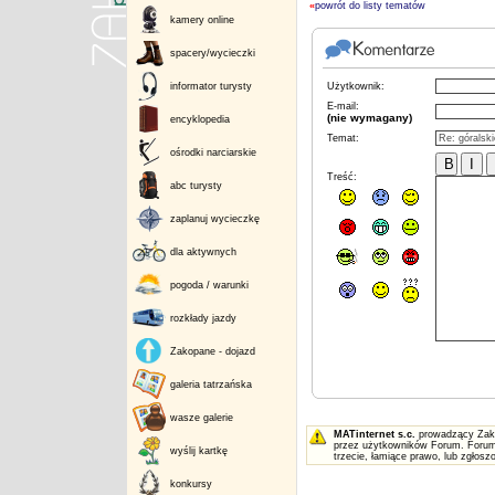
«
powrót do listy tematów
kamery online
spacery/wycieczki
informator turysty
Użytkownik:
E-mail:
(nie wymagany)
encyklopedia
Temat:
ośrodki narciarskie
Treść:
abc turysty
zaplanuj wycieczkę
dla aktywnych
pogoda / warunki
rozkłady jazdy
Zakopane - dojazd
galeria tatrzańska
wasze galerie
MATinternet s.c.
prowadzący Zakop
przez użytkowników Forum. Forum 
wyślij kartkę
trzecie, łamiące prawo, lub zgłos
konkursy