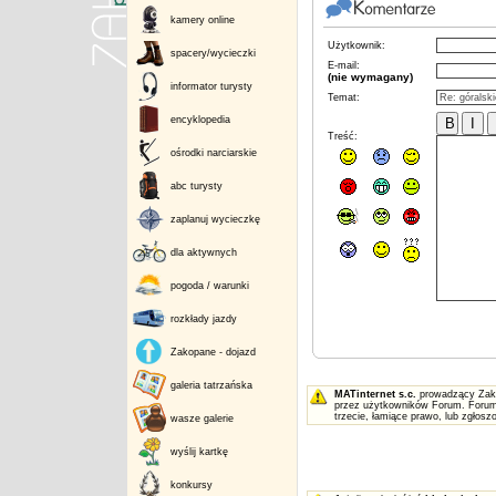
kamery online
Użytkownik:
spacery/wycieczki
E-mail:
(nie wymagany)
informator turysty
Temat:
encyklopedia
Treść:
ośrodki narciarskie
abc turysty
zaplanuj wycieczkę
dla aktywnych
pogoda / warunki
rozkłady jazdy
Zakopane - dojazd
galeria tatrzańska
MATinternet s.c.
prowadzący Zakop
przez użytkowników Forum. Forum 
trzecie, łamiące prawo, lub zgłos
wasze galerie
wyślij kartkę
konkursy