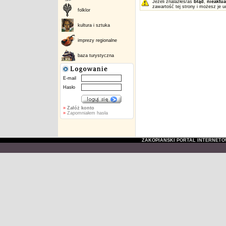
Jeżeli znalazłeś/aś
błąd
,
nieaktua
zawartość tej strony i możesz je u
folklor
kultura i sztuka
imprezy regionalne
baza turystyczna
E-mail
Hasło
»
Załóż konto
»
Zapomniałem hasła
ZAKOPIAŃSKI PORTAL INTERNET