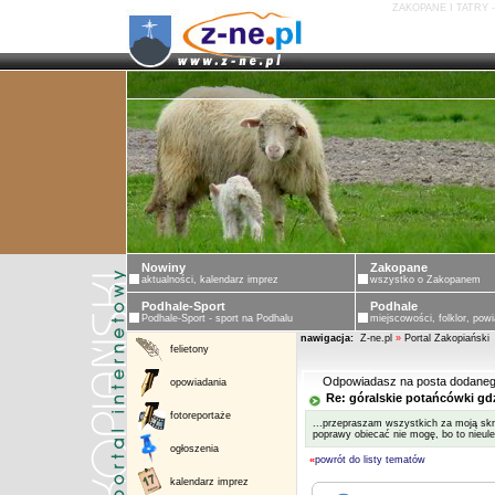
ZAKOPANE I TATRY 
Nowiny
Zakopane
aktualności, kalendarz imprez
wszystko o Zakopanem
Podhale-Sport
Podhale
Podhale-Sport - sport na Podhalu
miejscowości, folklor, powi
nawigacja:
Z-ne.pl
»
Portal Zakopiański
felietony
Odpowiadasz na posta dodaneg
opowiadania
Re: góralskie potańcówki gd
fotoreportaże
...przepraszam wszystkich za moją skr
poprawy obiecać nie mogę, bo to nieule
ogłoszenia
«
powrót do listy tematów
kalendarz imprez