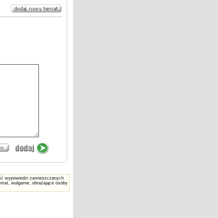
reść wypowiedzi zamieszczanych
mat, wulgarne, obrażające osoby