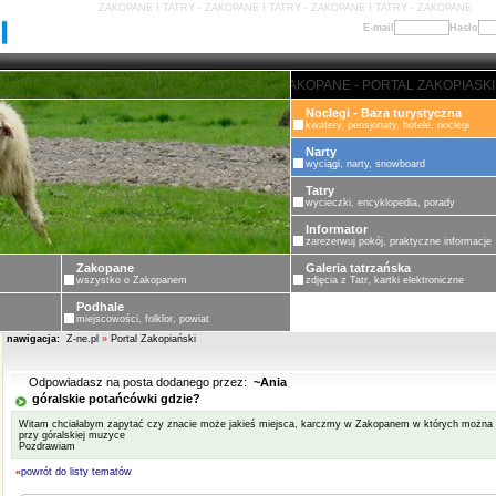
ZAKOPANE I TATRY - ZAKOPANE I TATRY - ZAKOPANE I TATRY - ZAKOPANE
E-mail
Hasło
ZAKOPANE - PORTAL ZAKOPIASKI - 
Noclegi - Baza turystyczna
kwatery, pensjonaty, hotele, noclegi
Narty
wyciągi, narty, snowboard
Tatry
wycieczki, encyklopedia, porady
Informator
zarezerwuj pokój, praktyczne informacje
Zakopane
Galeria tatrzańska
wszystko o Zakopanem
zdjęcia z Tatr, kartki elektroniczne
Podhale
miejscowości, folklor, powiat
nawigacja:
Z-ne.pl
»
Portal Zakopiański
Odpowiadasz na posta dodanego przez:
~Ania
góralskie potańcówki gdzie?
Witam chciałabym zapytać czy znacie może jakieś miejsca, karczmy w Zakopanem w których można z
przy góralskiej muzyce
Pozdrawiam
«
powrót do listy tematów