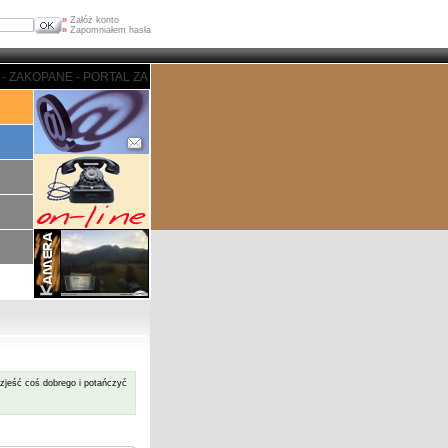
»
Załóż konto
»
Zapomniałem hasła
ZAKOPANE - PORTAL ZAKOPIASKI - ZAKOPANE - PORTAL ZAKOPIASKI - ZAKOP
jeść coś dobrego i potańczyć