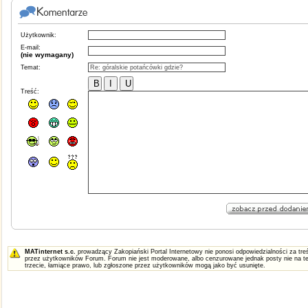
Użytkownik:
E-mail:
(nie wymagany)
Temat:
Treść:
MATinternet s.c.
prowadzący Zakopiański Portal Internetowy nie ponosi odpowiedzialności za t
przez użytkowników Forum. Forum nie jest moderowane, albo cenzurowane jednak posty nie na te
trzecie, łamiące prawo, lub zgłoszone przez użytkowników mogą jako być usunięte.