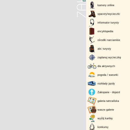
kamery online
spacery/wycieczki
informator turysty
encyklopedia
ośrodki narciarskie
abc turysty
zaplanuj wycieczkę
dla aktywnych
pogoda / warunki
rozkłady jazdy
Zakopane - dojazd
galeria tatrzańska
wasze galerie
wyślij kartkę
konkursy