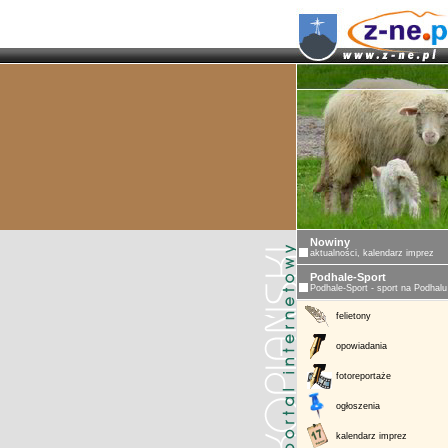
Nowiny
aktualności, kalendarz imprez
Podhale-Sport
Podhale-Sport - sport na Podhalu
felietony
opowiadania
fotoreportaże
ogłoszenia
kalendarz imprez