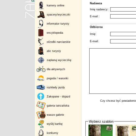
Nadawca
kamery online
Imię nadawcy:
spacery/wycieczki
E-mail :
informator turysty
Odbiorca
encyklopedia
Imię:
E-mail:
ośrodki narciarskie
abc turysty
zaplanuj wycieczkę
dla aktywnych
pogoda / warunki
rozkłady jazdy
Zakopane - dojazd
Czy chcesz być powiadomio
galeria tatrzańska
wasze galerie
Wybierz szablon
wyślij kartkę
konkursy