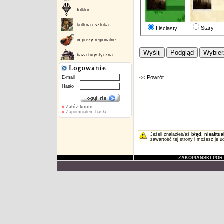
folklor
kultura i sztuka
Stary
Liściasty
imprezy regionalne
baza turystyczna
<< Powrót
E-mail
Hasło
»
Załóż konto
»
Zapomniałem hasła
Jeżeli znalazłeś/aś
błąd
,
nieaktua
zawartość tej strony i możesz je u
ZAKOPIAŃSKI POR