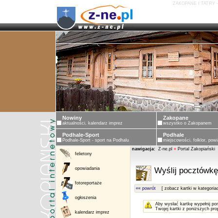
ZAKOPANE I TATRY 
Nowiny
Zakopane
aktualności, kalendarz imprez
wszystko o Zakopanem
Podhale-Sport
Podhale
Podhale-Sport - sport na Podhalu
miejscowości, folklor, powi
nawigacja:
Z-ne.pl
»
Portal Zakopiański
felietony
opowiadania
Wyślij pocztówkę
fotoreportaże
«« powrót
[ zobacz kartki w kategoria
ogłoszenia
Aby wysłać kartkę wypełnij po
Twojej kartki z poniższych pro
kalendarz imprez