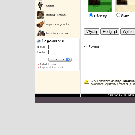
folklor
kultura i sztuka
Stary
Liściasty
imprezy regionalne
baza turystyczna
<< Powrót
E-mail
Hasło
»
Załóż konto
»
Zapomniałem hasła
Jeżeli znalazłeś/aś
błąd
,
nieaktua
zawartość tej strony i możesz je u
ZAKOPIAŃSKI POR