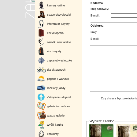
Nadawca
kamery online
Imię nadawcy:
spacery/wycieczki
E-mail :
informator turysty
Odbiorca
Imię:
encyklopedia
E-mail:
ośrodki narciarskie
abc turysty
zaplanuj wycieczkę
dla aktywnych
pogoda / warunki
rozkłady jazdy
Zakopane - dojazd
Czy chcesz być powiadomio
galeria tatrzańska
wasze galerie
Wybierz szablon
wyślij kartkę
konkursy