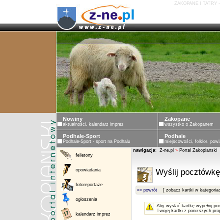
ZAKOPANE I TATRY 
Nowiny
Zakopane
aktualności, kalendarz imprez
wszystko o Zakopanem
Podhale-Sport
Podhale
Podhale-Sport - sport na Podhalu
miejscowości, folklor, powi
nawigacja:
Z-ne.pl
»
Portal Zakopiański
felietony
opowiadania
Wyślij pocztówkę
fotoreportaże
«« powrót
[ zobacz kartki w kategoria
ogłoszenia
Aby wysłać kartkę wypełnij po
Twojej kartki z poniższych pro
kalendarz imprez