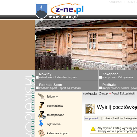
ZAKOPANE I TATRY 
Nowiny
Zakopane
aktualności, kalendarz imprez
wszystko o Zakopanem
Podhale-Sport
Podhale
Podhale-Sport - sport na Podhalu
miejscowości, folklor, powi
nawigacja:
Z-ne.pl
»
Portal Zakopiański
felietony
opowiadania
Wyślij pocztówkę
fotoreportaże
«« powrót
[ zobacz kartki w kategoria
ogłoszenia
Aby wysłać kartkę wypełnij po
Twojej kartki z poniższych pro
kalendarz imprez