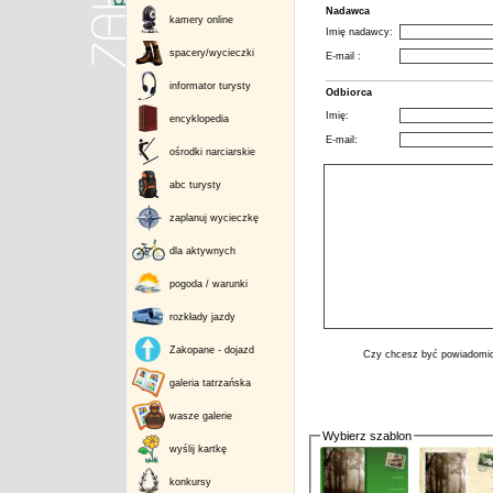
Nadawca
kamery online
Imię nadawcy:
spacery/wycieczki
E-mail :
informator turysty
Odbiorca
Imię:
encyklopedia
E-mail:
ośrodki narciarskie
abc turysty
zaplanuj wycieczkę
dla aktywnych
pogoda / warunki
rozkłady jazdy
Zakopane - dojazd
Czy chcesz być powiadomio
galeria tatrzańska
wasze galerie
Wybierz szablon
wyślij kartkę
konkursy