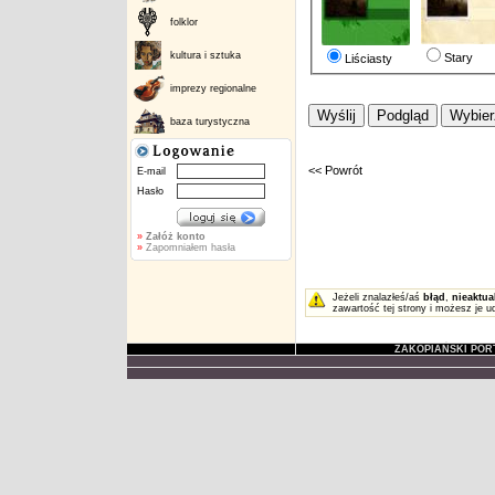
folklor
kultura i sztuka
Stary
Liściasty
imprezy regionalne
baza turystyczna
<< Powrót
E-mail
Hasło
»
Załóż konto
»
Zapomniałem hasła
Jeżeli znalazłeś/aś
błąd
,
nieaktua
zawartość tej strony i możesz je u
ZAKOPIAŃSKI POR