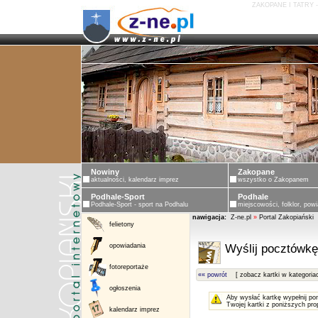
ZAKOPANE I TATRY 
Nowiny
Zakopane
aktualności, kalendarz imprez
wszystko o Zakopanem
Podhale-Sport
Podhale
Podhale-Sport - sport na Podhalu
miejscowości, folklor, powi
nawigacja:
Z-ne.pl
»
Portal Zakopiański
felietony
opowiadania
Wyślij pocztówkę
fotoreportaże
«« powrót
[ zobacz kartki w kategoria
ogłoszenia
Aby wysłać kartkę wypełnij po
Twojej kartki z poniższych pro
kalendarz imprez