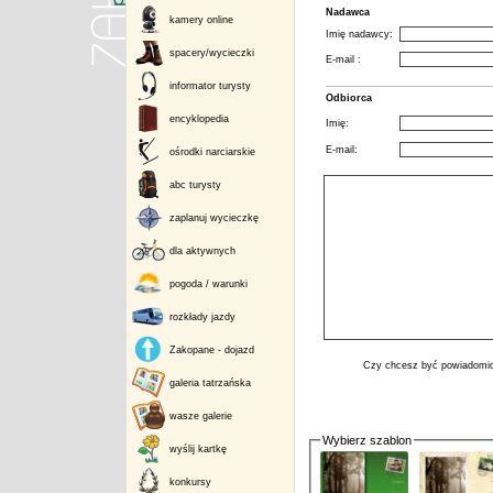
Nadawca
kamery online
Imię nadawcy:
spacery/wycieczki
E-mail :
informator turysty
Odbiorca
encyklopedia
Imię:
E-mail:
ośrodki narciarskie
abc turysty
zaplanuj wycieczkę
dla aktywnych
pogoda / warunki
rozkłady jazdy
Zakopane - dojazd
Czy chcesz być powiadomio
galeria tatrzańska
wasze galerie
Wybierz szablon
wyślij kartkę
konkursy