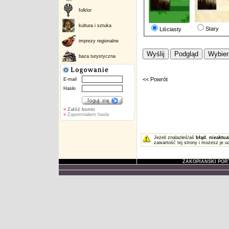
folklor
kultura i sztuka
Stary
Liściasty
imprezy regionalne
baza turystyczna
<< Powrót
E-mail
Hasło
»
Załóż konto
»
Zapomniałem hasła
Jeżeli znalazłeś/aś
błąd
,
nieaktua
zawartość tej strony i możesz je u
ZAKOPIAŃSKI POR