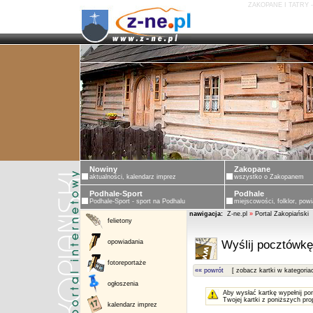
ZAKOPANE I TATRY 
Nowiny
Zakopane
aktualności, kalendarz imprez
wszystko o Zakopanem
Podhale-Sport
Podhale
Podhale-Sport - sport na Podhalu
miejscowości, folklor, powi
nawigacja:
Z-ne.pl
»
Portal Zakopiański
felietony
opowiadania
Wyślij pocztówkę
fotoreportaże
«« powrót
[ zobacz kartki w kategoria
ogłoszenia
Aby wysłać kartkę wypełnij po
Twojej kartki z poniższych pro
kalendarz imprez