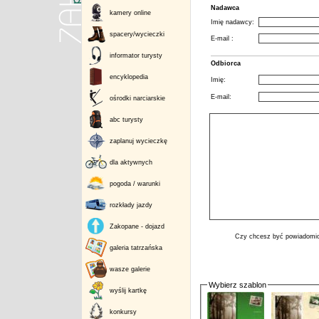
Nadawca
kamery online
Imię nadawcy:
spacery/wycieczki
E-mail :
informator turysty
Odbiorca
encyklopedia
Imię:
E-mail:
ośrodki narciarskie
abc turysty
zaplanuj wycieczkę
dla aktywnych
pogoda / warunki
rozkłady jazdy
Zakopane - dojazd
Czy chcesz być powiadomio
galeria tatrzańska
wasze galerie
Wybierz szablon
wyślij kartkę
konkursy