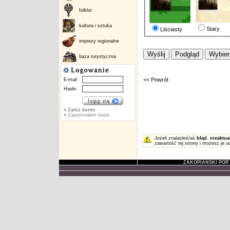
folklor
kultura i sztuka
Stary
Liściasty
imprezy regionalne
baza turystyczna
<< Powrót
E-mail
Hasło
»
Załóż konto
»
Zapomniałem hasła
Jeżeli znalazłeś/aś
błąd
,
nieaktua
zawartość tej strony i możesz je u
ZAKOPIAŃSKI POR