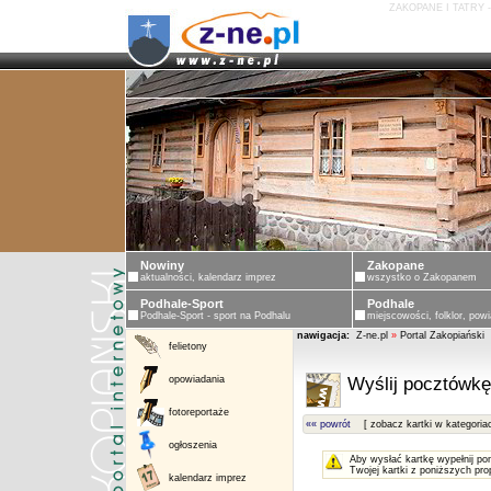
ZAKOPANE I TATRY 
Nowiny
Zakopane
aktualności, kalendarz imprez
wszystko o Zakopanem
Podhale-Sport
Podhale
Podhale-Sport - sport na Podhalu
miejscowości, folklor, powi
nawigacja:
Z-ne.pl
»
Portal Zakopiański
felietony
opowiadania
Wyślij pocztówkę
fotoreportaże
«« powrót
[ zobacz kartki w kategoria
ogłoszenia
Aby wysłać kartkę wypełnij po
Twojej kartki z poniższych pro
kalendarz imprez