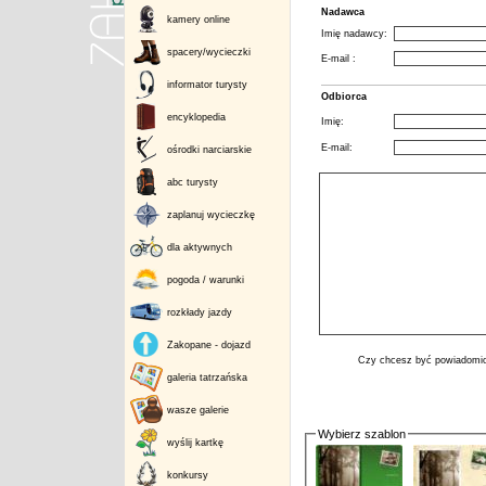
Nadawca
kamery online
Imię nadawcy:
spacery/wycieczki
E-mail :
informator turysty
Odbiorca
encyklopedia
Imię:
E-mail:
ośrodki narciarskie
abc turysty
zaplanuj wycieczkę
dla aktywnych
pogoda / warunki
rozkłady jazdy
Zakopane - dojazd
Czy chcesz być powiadomio
galeria tatrzańska
wasze galerie
Wybierz szablon
wyślij kartkę
konkursy