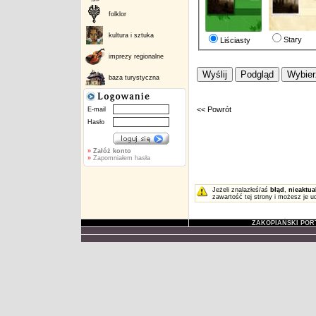
folklor
kultura i sztuka
Stary
Liściasty
imprezy regionalne
baza turystyczna
<< Powrót
E-mail
Hasło
»
Załóż konto
»
Zapomniałem hasła
Jeżeli znalazłeś/aś
błąd
,
nieaktua
zawartość tej strony i możesz je u
ZAKOPIAŃSKI POR