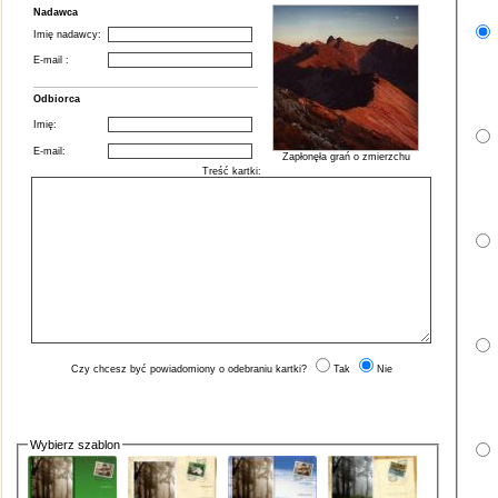
Nadawca
Imię nadawcy:
E-mail :
Odbiorca
Imię:
E-mail:
Zapłonęła grań o zmierzchu
Treść kartki:
Czy chcesz być powiadomiony o odebraniu kartki?
Tak
Nie
Wybierz szablon