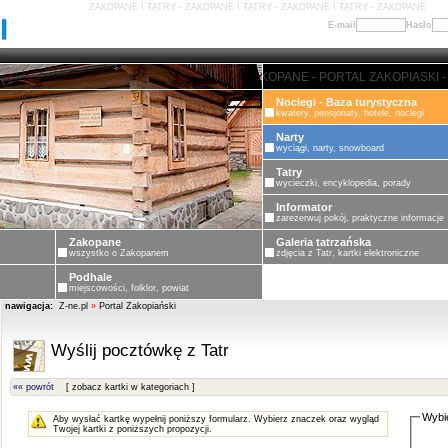
ZAKOPANE I TATRY - ZAKOPANE I TATRY - ZAKOPANE I TATRY - ZAKOPANE
E-mail
Hasło
ZAKOPANE - PORTAL ZAKOPIASKI - ZA
Noclegi - Baza turystyczna
kwatery, pensjonaty, hotele, noclegi
Narty
wyciągi, narty, snowboard
Tatry
wycieczki, encyklopedia, porady
Informator
zarezerwuj pokój, praktyczne informacje
Zakopane
Galeria tatrzańska
wszystko o Zakopanem
zdjęcia z Tatr, kartki elektroniczne
Podhale
miejscowości, folklor, powiat
nawigacja:
Z-ne.pl
»
Portal Zakopiański
Wyślij pocztówkę z Tatr
«« powrót
[ zobacz kartki w kategoriach ]
Wybi
Aby wysłać kartkę wypełnij poniższy formularz. Wybierz znaczek oraz wygląd
Twojej kartki z poniższych propozycji.