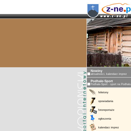
Nowiny
aktualności, kalendarz imprez
Podhale-Sport
Podhale-Sport - sport na Podhalu
felietony
opowiadania
fotoreportaże
ogłoszenia
kalendarz imprez