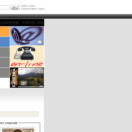
»
Załóż konto
»
Zapomniałem hasła
KOPANE - PORTAL ZAKOPIASKI - ZAKOPANE - PORTAL ZAKOPIASKI - ZAKOPAN
erz znaczek