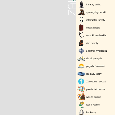
kamery online
spacery/wycieczki
informator turysty
encyklopedia
ośrodki narciarskie
abc turysty
zaplanuj wycieczkę
dla aktywnych
pogoda / warunki
rozkłady jazdy
Zakopane - dojazd
galeria tatrzańska
wasze galerie
wyślij kartkę
konkursy