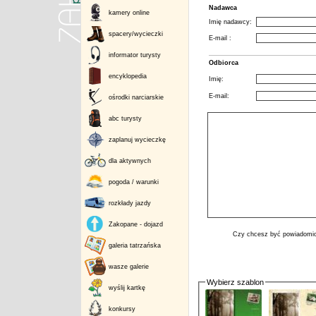
Nadawca
kamery online
Imię nadawcy:
spacery/wycieczki
E-mail :
informator turysty
Odbiorca
encyklopedia
Imię:
E-mail:
ośrodki narciarskie
abc turysty
zaplanuj wycieczkę
dla aktywnych
pogoda / warunki
rozkłady jazdy
Zakopane - dojazd
Czy chcesz być powiadomio
galeria tatrzańska
wasze galerie
Wybierz szablon
wyślij kartkę
konkursy