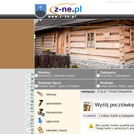
ZAKOPANE I TATRY 
Nowiny
Zakopane
aktualności, kalendarz imprez
wszystko o Zakopanem
Podhale-Sport
Podhale
Podhale-Sport - sport na Podhalu
miejscowości, folklor, powi
nawigacja:
Z-ne.pl
»
Portal Zakopiański
felietony
opowiadania
Wyślij pocztówkę
fotoreportaże
«« powrót
[ zobacz kartki w kategoria
ogłoszenia
Aby wysłać kartkę wypełnij po
Twojej kartki z poniższych pro
kalendarz imprez