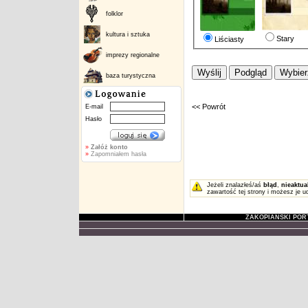
folklor
kultura i sztuka
Stary
Liściasty
imprezy regionalne
baza turystyczna
<< Powrót
E-mail
Hasło
»
Załóż konto
»
Zapomniałem hasła
Jeżeli znalazłeś/aś
błąd
,
nieaktua
zawartość tej strony i możesz je u
ZAKOPIAŃSKI POR