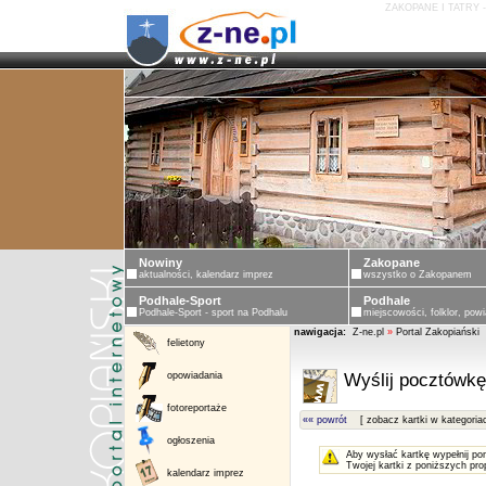
ZAKOPANE I TATRY 
Nowiny
Zakopane
aktualności, kalendarz imprez
wszystko o Zakopanem
Podhale-Sport
Podhale
Podhale-Sport - sport na Podhalu
miejscowości, folklor, powi
nawigacja:
Z-ne.pl
»
Portal Zakopiański
felietony
opowiadania
Wyślij pocztówkę
fotoreportaże
«« powrót
[ zobacz kartki w kategoria
ogłoszenia
Aby wysłać kartkę wypełnij po
Twojej kartki z poniższych pro
kalendarz imprez