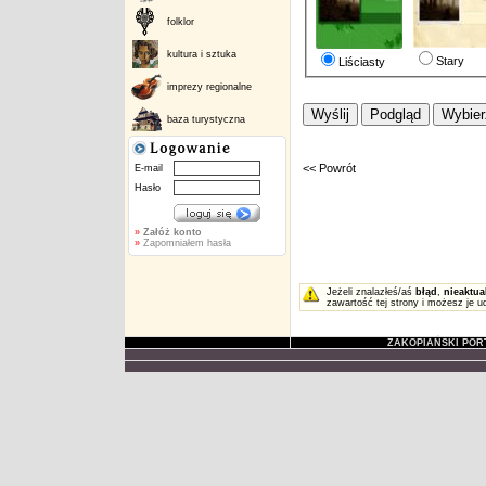
folklor
kultura i sztuka
Stary
Liściasty
imprezy regionalne
baza turystyczna
<< Powrót
E-mail
Hasło
»
Załóż konto
»
Zapomniałem hasła
Jeżeli znalazłeś/aś
błąd
,
nieaktua
zawartość tej strony i możesz je u
ZAKOPIAŃSKI POR