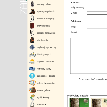
Nadawca
kamery online
Imię nadawcy:
spacery/wycieczki
E-mail :
informator turysty
Odbiorca
encyklopedia
Imię:
E-mail:
ośrodki narciarskie
abc turysty
zaplanuj wycieczkę
dla aktywnych
pogoda / warunki
rozkłady jazdy
Zakopane - dojazd
Czy chcesz być powiadomio
galeria tatrzańska
wasze galerie
Wybierz szablon
wyślij kartkę
konkursy