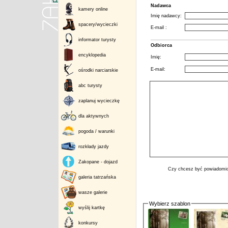
Nadawca
kamery online
Imię nadawcy:
spacery/wycieczki
E-mail :
informator turysty
Odbiorca
encyklopedia
Imię:
E-mail:
ośrodki narciarskie
abc turysty
zaplanuj wycieczkę
dla aktywnych
pogoda / warunki
rozkłady jazdy
Zakopane - dojazd
Czy chcesz być powiadomio
galeria tatrzańska
wasze galerie
Wybierz szablon
wyślij kartkę
konkursy