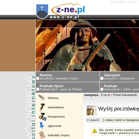
ZAKOPANE I TATRY 
Nowiny
Zakopane
aktualności, kalendarz imprez
wszystko o Zakopanem
Podhale-Sport
Podhale
Podhale-Sport - sport na Podhalu
miejscowości, folklor, powi
nawigacja:
Z-ne.pl
»
Portal Zakopiański
felietony
opowiadania
Wyślij pocztówkę
fotoreportaże
«« powrót
[ zobacz kartki w kategoria
ogłoszenia
Aby wysłać kartkę wypełnij po
Twojej kartki z poniższych pro
kalendarz imprez