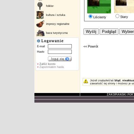
folklor
kultura i sztuka
Stary
Liściasty
imprezy regionalne
baza turystyczna
<< Powrót
E-mail
Hasło
»
Załóż konto
»
Zapomniałem hasła
Jeżeli znalazłeś/aś
błąd
,
nieaktua
zawartość tej strony i możesz je u
ZAKOPIAŃSKI POR