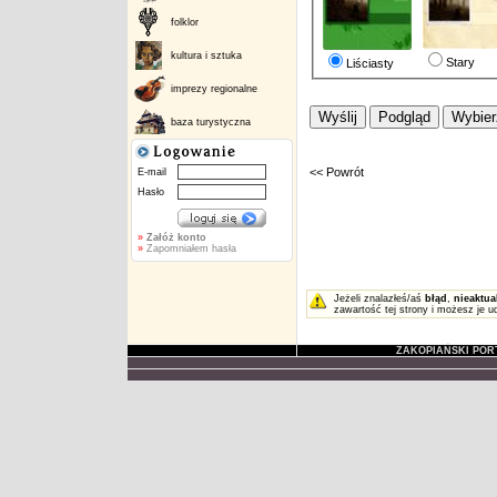
folklor
kultura i sztuka
Stary
Liściasty
imprezy regionalne
baza turystyczna
<< Powrót
E-mail
Hasło
»
Załóż konto
»
Zapomniałem hasła
Jeżeli znalazłeś/aś
błąd
,
nieaktua
zawartość tej strony i możesz je u
ZAKOPIAŃSKI POR