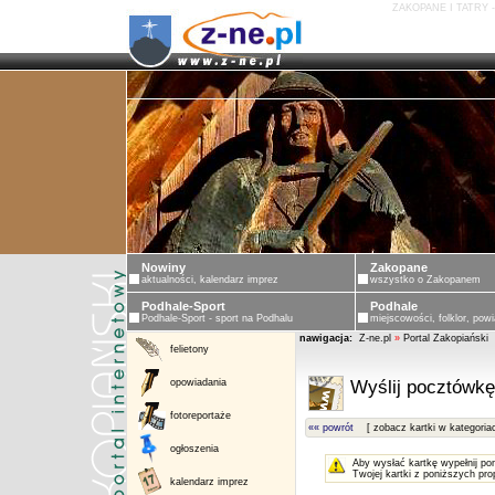
ZAKOPANE I TATRY 
Nowiny
Zakopane
aktualności, kalendarz imprez
wszystko o Zakopanem
Podhale-Sport
Podhale
Podhale-Sport - sport na Podhalu
miejscowości, folklor, powi
nawigacja:
Z-ne.pl
»
Portal Zakopiański
felietony
opowiadania
Wyślij pocztówkę
fotoreportaże
«« powrót
[ zobacz kartki w kategoria
ogłoszenia
Aby wysłać kartkę wypełnij po
Twojej kartki z poniższych pro
kalendarz imprez