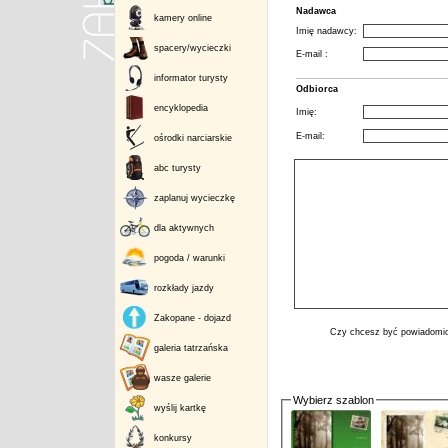
Nadawca
kamery online
Imię nadawcy:
spacery/wycieczki
E-mail :
informator turysty
Odbiorca
encyklopedia
Imię:
E-mail:
ośrodki narciarskie
abc turysty
zaplanuj wycieczkę
dla aktywnych
pogoda / warunki
rozkłady jazdy
Zakopane - dojazd
Czy chcesz być powiadomio
galeria tatrzańska
wasze galerie
Wybierz szablon
wyślij kartkę
konkursy