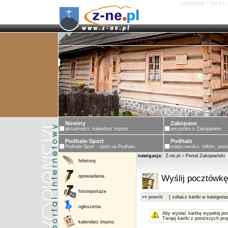
ZAKOPANE I TATRY 
Nowiny
Zakopane
aktualności, kalendarz imprez
wszystko o Zakopanem
Podhale-Sport
Podhale
Podhale-Sport - sport na Podhalu
miejscowości, folklor, powi
nawigacja:
Z-ne.pl
»
Portal Zakopiański
felietony
opowiadania
Wyślij pocztówkę
fotoreportaże
«« powrót
[ zobacz kartki w kategoria
ogłoszenia
Aby wysłać kartkę wypełnij po
Twojej kartki z poniższych pro
kalendarz imprez