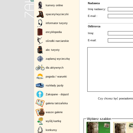
Nadawca
kamery online
Imię nadawcy:
spacery/wycieczki
E-mail :
informator turysty
Odbiorca
encyklopedia
Imię:
E-mail:
ośrodki narciarskie
abc turysty
zaplanuj wycieczkę
dla aktywnych
pogoda / warunki
rozkłady jazdy
Zakopane - dojazd
Czy chcesz być powiadomio
galeria tatrzańska
wasze galerie
Wybierz szablon
wyślij kartkę
konkursy