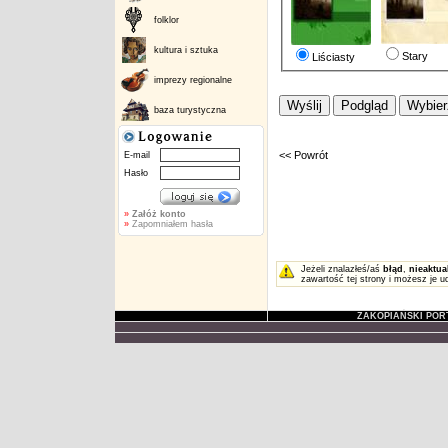
folklor
kultura i sztuka
Stary
Liściasty
imprezy regionalne
baza turystyczna
<< Powrót
E-mail
Hasło
»
Załóż konto
»
Zapomniałem hasła
Jeżeli znalazłeś/aś
błąd
,
nieaktua
zawartość tej strony i możesz je u
ZAKOPIAŃSKI POR