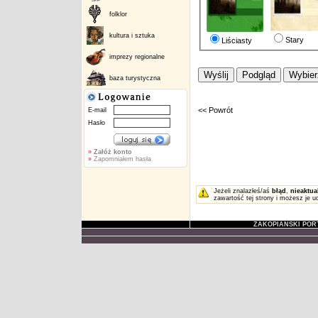
folklor
kultura i sztuka
Stary
Liściasty
imprezy regionalne
baza turystyczna
<< Powrót
E-mail
Hasło
»
Załóż konto
»
Zapomniałem hasła
Jeżeli znalazłeś/aś
błąd
,
nieaktua
zawartość tej strony i możesz je u
ZAKOPIAŃSKI POR