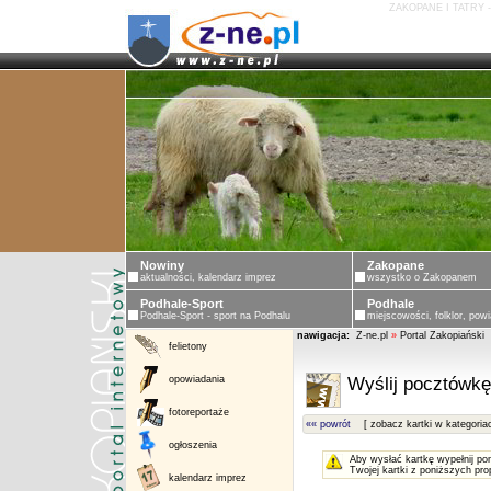
ZAKOPANE I TATRY 
Nowiny
Zakopane
aktualności, kalendarz imprez
wszystko o Zakopanem
Podhale-Sport
Podhale
Podhale-Sport - sport na Podhalu
miejscowości, folklor, powi
nawigacja:
Z-ne.pl
»
Portal Zakopiański
felietony
opowiadania
Wyślij pocztówkę
fotoreportaże
«« powrót
[ zobacz kartki w kategoria
ogłoszenia
Aby wysłać kartkę wypełnij po
Twojej kartki z poniższych pro
kalendarz imprez