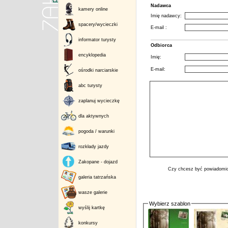
Nadawca
kamery online
Imię nadawcy:
spacery/wycieczki
E-mail :
informator turysty
Odbiorca
encyklopedia
Imię:
E-mail:
ośrodki narciarskie
abc turysty
zaplanuj wycieczkę
dla aktywnych
pogoda / warunki
rozkłady jazdy
Zakopane - dojazd
Czy chcesz być powiadomio
galeria tatrzańska
wasze galerie
Wybierz szablon
wyślij kartkę
konkursy