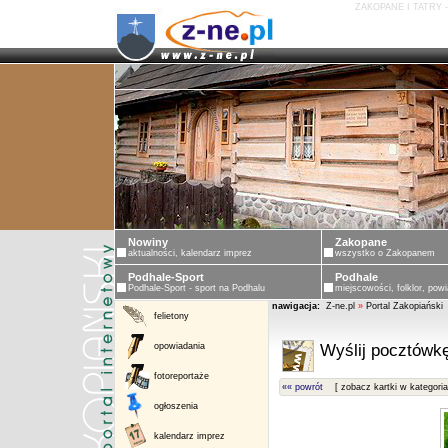
ZAKOPANE I TATRY 
Nowiny
Zakopane
aktualności, kalendarz imprez
wszystko o Zakopanem
Podhale-Sport
Podhale
Podhale-Sport - sport na Podhalu
miejscowości, folklor, powi
nawigacja:
Z-ne.pl
»
Portal Zakopiański
felietony
opowiadania
Wyślij pocztówkę
fotoreportaże
«« powrót
[ zobacz kartki w kategoria
ogłoszenia
kalendarz imprez