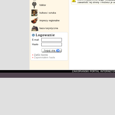
zawartość tej strony i możesz je u
folklor
kultura i sztuka
imprezy regionalne
baza turystyczna
E-mail
Hasło
»
Załóż konto
»
Zapomniałem hasła
ZAKOPIAŃSKI PORTAL INTERNET