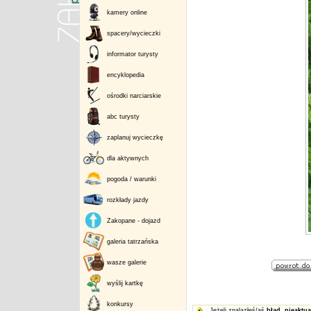
kamery online
spacery/wycieczki
informator turysty
encyklopedia
ośrodki narciarskie
abc turysty
zaplanuj wycieczkę
dla aktywnych
pogoda / warunki
rozkłady jazdy
Zakopane - dojazd
galeria tatrzańska
wasze galerie
wyślij kartkę
konkursy
Jeżeli znalazłeś/aś
błąd
,
nieaktua