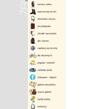
kamery online
spacery/wycieczki
informator turysty
encyklopedia
ośrodki narciarskie
abc turysty
zaplanuj wycieczkę
dla aktywnych
pogoda / warunki
rozkłady jazdy
Zakopane - dojazd
galeria tatrzańska
wasze galerie
wyślij kartkę
konkursy