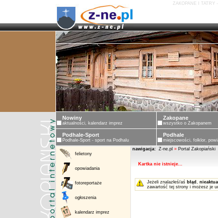
ZAKOPANE I TATRY 
Nowiny
Zakopane
aktualności, kalendarz imprez
wszystko o Zakopanem
Podhale-Sport
Podhale
Podhale-Sport - sport na Podhalu
miejscowości, folklor, powi
nawigacja:
Z-ne.pl
»
Portal Zakopiański
felietony
Kartka nie istnieje...
opowiadania
Jeżeli znalazłeś/aś
błąd
,
nieaktua
fotoreportaże
zawartość tej strony i możesz je u
ogłoszenia
kalendarz imprez