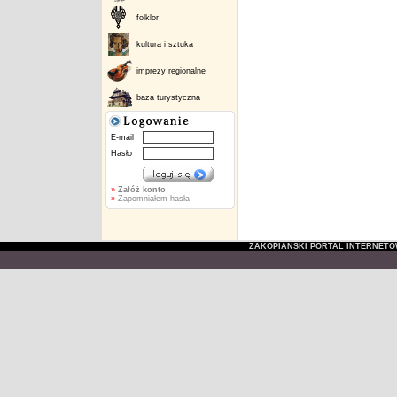
folklor
kultura i sztuka
imprezy regionalne
baza turystyczna
E-mail
Hasło
»
Załóż konto
»
Zapomniałem hasła
ZAKOPIAŃSKI PORTAL INTERNET