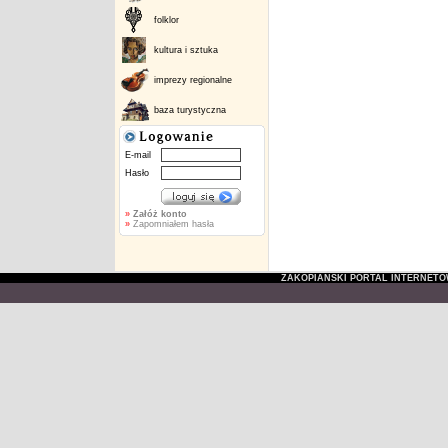
folklor
kultura i sztuka
imprezy regionalne
baza turystyczna
E-mail
Hasło
»
Załóż konto
»
Zapomniałem hasła
ZAKOPIAŃSKI PORTAL INTERNET