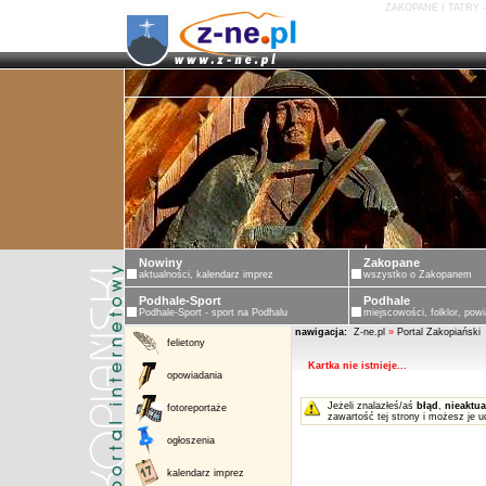
ZAKOPANE I TATRY 
Nowiny
Zakopane
aktualności, kalendarz imprez
wszystko o Zakopanem
Podhale-Sport
Podhale
Podhale-Sport - sport na Podhalu
miejscowości, folklor, powi
nawigacja:
Z-ne.pl
»
Portal Zakopiański
felietony
Kartka nie istnieje...
opowiadania
Jeżeli znalazłeś/aś
błąd
,
nieaktua
fotoreportaże
zawartość tej strony i możesz je u
ogłoszenia
kalendarz imprez