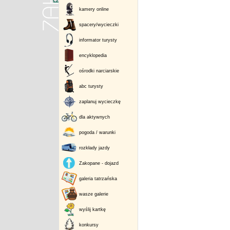
kamery online
spacery/wycieczki
informator turysty
encyklopedia
ośrodki narciarskie
abc turysty
zaplanuj wycieczkę
dla aktywnych
pogoda / warunki
rozkłady jazdy
Zakopane - dojazd
galeria tatrzańska
wasze galerie
wyślij kartkę
konkursy