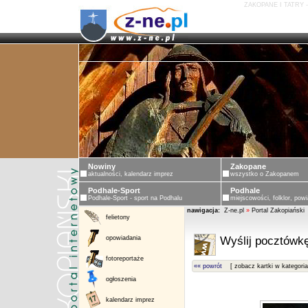
ZAKOPANE I TATRY 
Nowiny
Zakopane
aktualności, kalendarz imprez
wszystko o Zakopanem
Podhale-Sport
Podhale
Podhale-Sport - sport na Podhalu
miejscowości, folklor, powi
nawigacja:
Z-ne.pl
»
Portal Zakopiański
felietony
opowiadania
Wyślij pocztówkę
fotoreportaże
«« powrót
[ zobacz kartki w kategoria
ogłoszenia
kalendarz imprez