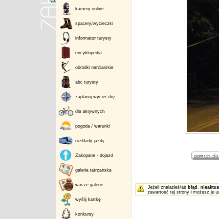
kamery online
spacery/wycieczki
informator turysty
encyklopedia
ośrodki narciarskie
abc turysty
zaplanuj wycieczkę
dla aktywnych
pogoda / warunki
rozkłady jazdy
Zakopane - dojazd
galeria tatrzańska
wasze galerie
Jeżeli znalazłeś/aś
błąd
,
nieaktua
zawartość tej strony i możesz je u
wyślij kartkę
konkursy