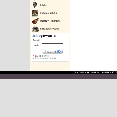
folklor
kultura i sztuka
imprezy regionalne
baza turystyczna
E-mail
Hasło
»
Załóż konto
»
Zapomniałem hasła
ZAKOPIAŃSKI PORTAL INTERNET