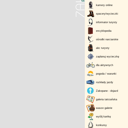
kamery online
spacery/wycieczki
informator turysty
encyklopedia
ośrodki narciarskie
abc turysty
zaplanuj wycieczkę
dla aktywnych
pogoda / warunki
rozkłady jazdy
Zakopane - dojazd
galeria tatrzańska
wasze galerie
wyślij kartkę
konkursy