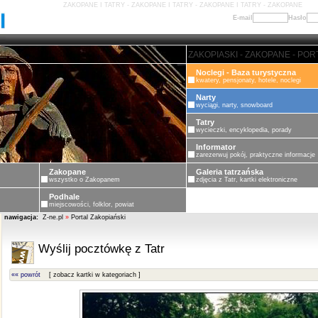
ZAKOPANE I TATRY - ZAKOPANE I TATRY - ZAKOPANE I TATRY - ZAKOPANE
E-mail
Hasło
ZAKOPANE - PORTAL ZAKOPIASKI
Noclegi - Baza turystyczna
kwatery, pensjonaty, hotele, noclegi
Narty
wyciągi, narty, snowboard
Tatry
wycieczki, encyklopedia, porady
Informator
zarezerwuj pokój, praktyczne informacje
Zakopane
Galeria tatrzańska
wszystko o Zakopanem
zdjęcia z Tatr, kartki elektroniczne
Podhale
miejscowości, folklor, powiat
nawigacja:
Z-ne.pl
»
Portal Zakopiański
Wyślij pocztówkę z Tatr
«« powrót
[ zobacz kartki w kategoriach ]