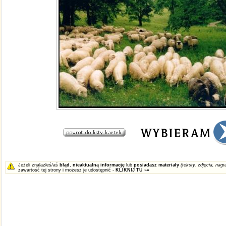
Jeżeli znalazłeś/aś
błąd
,
nieaktualną informację
lub
posiadasz materiały
(teksty, zdjęcia, nagra
zawartość tej strony i możesz je udostępnić -
KLIKNIJ TU »»