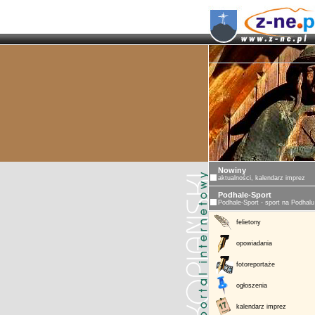
Nowiny
aktualności, kalendarz imprez
Podhale-Sport
Podhale-Sport - sport na Podhalu
felietony
opowiadania
fotoreportaże
ogłoszenia
kalendarz imprez