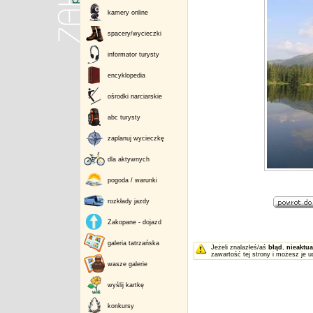
kamery online
spacery/wycieczki
informator turysty
encyklopedia
ośrodki narciarskie
abc turysty
zaplanuj wycieczkę
dla aktywnych
pogoda / warunki
rozkłady jazdy
Zakopane - dojazd
galeria tatrzańska
Jeżeli znalazłeś/aś
błąd
,
nieaktua
zawartość tej strony i możesz je u
wasze galerie
wyślij kartkę
konkursy