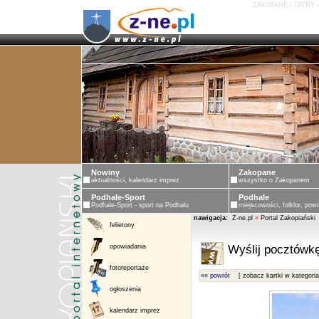
ZAKOPANE I TATRY 
Nowiny
Zakopane
aktualności, kalendarz imprez
wszystko o Zakopanem
Podhale-Sport
Podhale
Podhale-Sport - sport na Podhalu
miejscowości, folklor, powi
nawigacja:
Z-ne.pl
»
Portal Zakopiański
felietony
opowiadania
Wyślij pocztówkę
fotoreportaże
«« powrót
[ zobacz kartki w kategoria
ogłoszenia
kalendarz imprez