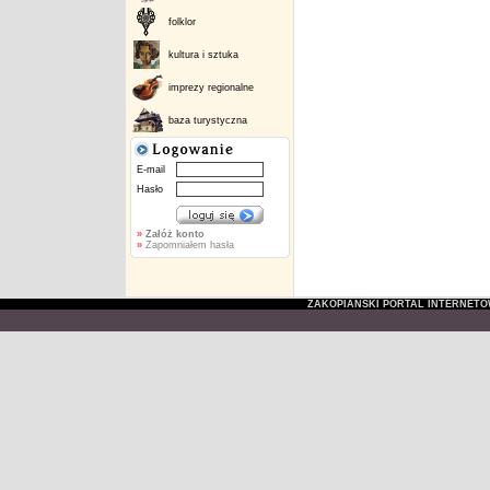
folklor
kultura i sztuka
imprezy regionalne
baza turystyczna
E-mail
Hasło
»
Załóż konto
»
Zapomniałem hasła
ZAKOPIAŃSKI PORTAL INTERNET