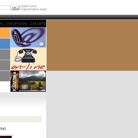
»
Załóż konto
»
Zapomniałem hasła
- ZAKOPANE - PORTAL ZAKOPIASKI - ZAKOPANE - PORTAL ZAKOPIASKI - ZAK
chy
)