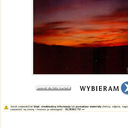
Jeżeli znalazłeś/aś
błąd
,
nieaktualną informację
lub
posiadasz materiały
(teksty, zdjęcia, nagra
zawartość tej strony i możesz je udostępnić -
KLIKNIJ TU »»