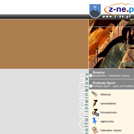
Nowiny
aktualności, kalendarz imprez
Podhale-Sport
Podhale-Sport - sport na Podhalu
felietony
opowiadania
fotoreportaże
ogłoszenia
kalendarz imprez