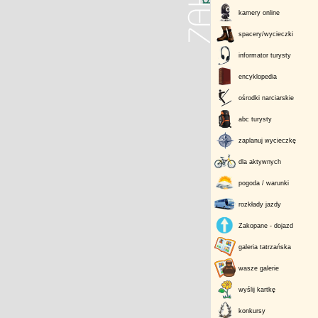
kamery online
spacery/wycieczki
informator turysty
encyklopedia
ośrodki narciarskie
abc turysty
zaplanuj wycieczkę
dla aktywnych
pogoda / warunki
rozkłady jazdy
Zakopane - dojazd
galeria tatrzańska
wasze galerie
wyślij kartkę
konkursy