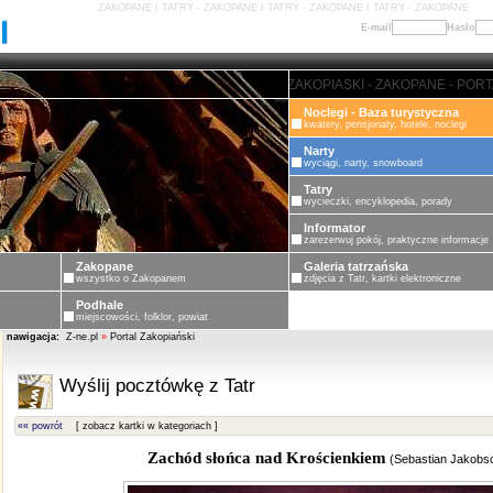
ZAKOPANE I TATRY - ZAKOPANE I TATRY - ZAKOPANE I TATRY - ZAKOPANE
E-mail
Hasło
ZAKOPANE - PORTAL ZAKOPIASKI 
Noclegi - Baza turystyczna
kwatery, pensjonaty, hotele, noclegi
Narty
wyciągi, narty, snowboard
Tatry
wycieczki, encyklopedia, porady
Informator
zarezerwuj pokój, praktyczne informacje
Zakopane
Galeria tatrzańska
wszystko o Zakopanem
zdjęcia z Tatr, kartki elektroniczne
Podhale
miejscowości, folklor, powiat
nawigacja:
Z-ne.pl
»
Portal Zakopiański
Wyślij pocztówkę z Tatr
«« powrót
[ zobacz kartki w kategoriach ]
Zachód słońca nad Krościenkiem
(
Sebastian Jakobs