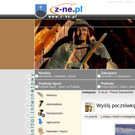
ZAKOPANE I TATRY 
ZAKOPANE - PORTAL ZAKOPIASKI - ZAKOP
Nowiny
Zakopane
aktualności, kalendarz imprez
wszystko o Zakopanem
Podhale-Sport
Podhale
Podhale-Sport - sport na Podhalu
miejscowości, folklor, powi
nawigacja:
Z-ne.pl
»
Portal Zakopiański
felietony
opowiadania
Wyślij pocztówkę
fotoreportaże
«« powrót
[ zobacz kartki w kategoria
ogłoszenia
kalendarz imprez