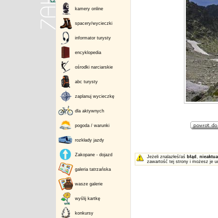
kamery online
spacery/wycieczki
informator turysty
encyklopedia
ośrodki narciarskie
abc turysty
zaplanuj wycieczkę
dla aktywnych
pogoda / warunki
rozkłady jazdy
Zakopane - dojazd
Jeżeli znalazłeś/aś
błąd
,
nieaktua
zawartość tej strony i możesz je u
galeria tatrzańska
wasze galerie
wyślij kartkę
konkursy