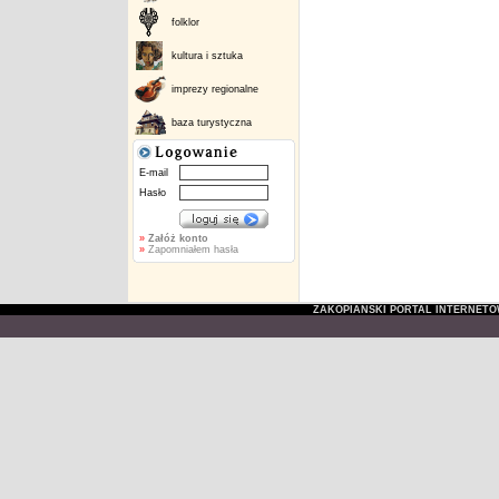
folklor
kultura i sztuka
imprezy regionalne
baza turystyczna
E-mail
Hasło
»
Załóż konto
»
Zapomniałem hasła
ZAKOPIAŃSKI PORTAL INTERNET