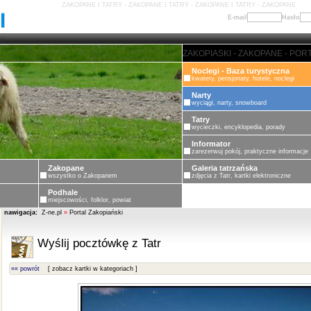
ZAKOPANE I TATRY - ZAKOPANE I TATRY - ZAKOPANE I TATRY - ZAKOPANE
E-mail
Hasło
ZAKOPANE - PORTAL ZAKOPIASKI
Noclegi - Baza turystyczna
kwatery, pensjonaty, hotele, noclegi
Narty
wyciągi, narty, snowboard
Tatry
wycieczki, encyklopedia, porady
Informator
zarezerwuj pokój, praktyczne informacje
Zakopane
Galeria tatrzańska
wszystko o Zakopanem
zdjęcia z Tatr, kartki elektroniczne
Podhale
miejscowości, folklor, powiat
nawigacja:
Z-ne.pl
»
Portal Zakopiański
Wyślij pocztówkę z Tatr
«« powrót
[ zobacz kartki w kategoriach ]