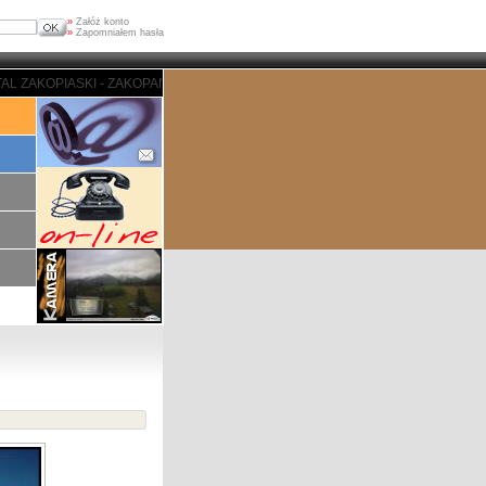
»
Załóż konto
»
Zapomniałem hasła
 - ZAKOPANE - PORTAL ZAKOPIASKI - ZAKOPANE - PORTAL ZAKOPIASKI - ZA