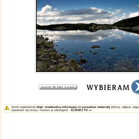
Jeżeli znalazłeś/aś
błąd
,
nieaktualną informację
lub
posiadasz materiały
(teksty, zdjęcia, nagra
zawartość tej strony i możesz je udostępnić -
KLIKNIJ TU »»