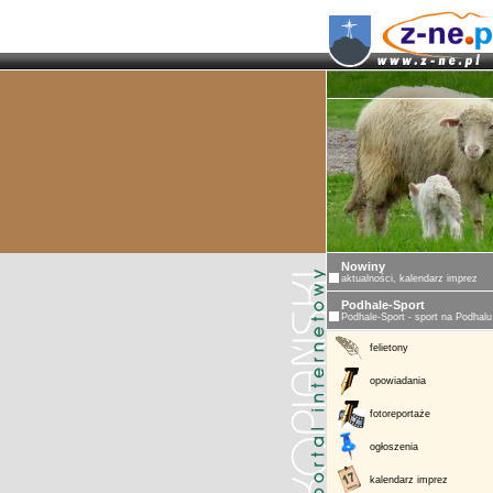
Nowiny
aktualności, kalendarz imprez
Podhale-Sport
Podhale-Sport - sport na Podhalu
felietony
opowiadania
fotoreportaże
ogłoszenia
kalendarz imprez