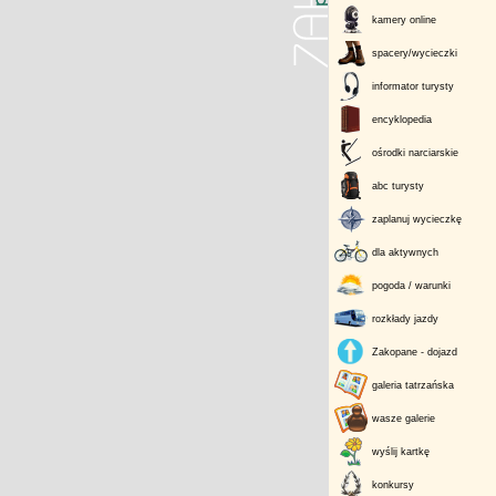
kamery online
spacery/wycieczki
informator turysty
encyklopedia
ośrodki narciarskie
abc turysty
zaplanuj wycieczkę
dla aktywnych
pogoda / warunki
rozkłady jazdy
Zakopane - dojazd
galeria tatrzańska
wasze galerie
wyślij kartkę
konkursy