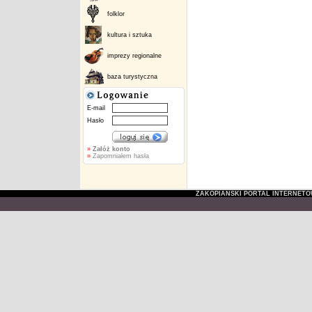
folklor
kultura i sztuka
imprezy regionalne
baza turystyczna
E-mail
Hasło
»
Załóż konto
»
Zapomniałem hasła
ZAKOPIAŃSKI PORTAL INTERNET