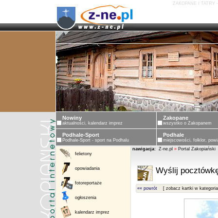
ZAKOPANE I TATRY 
Nowiny
Zakopane
aktualności, kalendarz imprez
wszystko o Zakopanem
Podhale-Sport
Podhale
Podhale-Sport - sport na Podhalu
miejscowości, folklor, powi
nawigacja:
Z-ne.pl
»
Portal Zakopiański
felietony
opowiadania
Wyślij pocztówkę
fotoreportaże
«« powrót
[ zobacz kartki w kategoria
ogłoszenia
kalendarz imprez