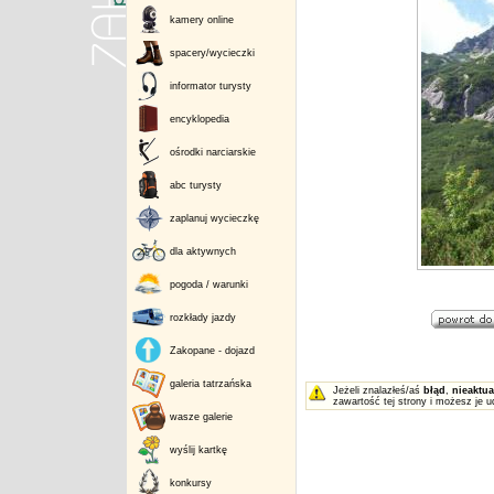
kamery online
spacery/wycieczki
informator turysty
encyklopedia
ośrodki narciarskie
abc turysty
zaplanuj wycieczkę
dla aktywnych
pogoda / warunki
rozkłady jazdy
Zakopane - dojazd
galeria tatrzańska
Jeżeli znalazłeś/aś
błąd
,
nieaktua
zawartość tej strony i możesz je u
wasze galerie
wyślij kartkę
konkursy