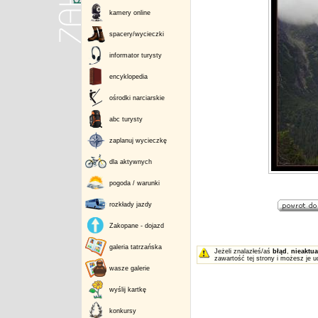
kamery online
spacery/wycieczki
informator turysty
encyklopedia
ośrodki narciarskie
abc turysty
zaplanuj wycieczkę
dla aktywnych
pogoda / warunki
rozkłady jazdy
Zakopane - dojazd
galeria tatrzańska
Jeżeli znalazłeś/aś
błąd
,
nieaktua
zawartość tej strony i możesz je u
wasze galerie
wyślij kartkę
konkursy