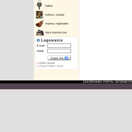
folklor
kultura i sztuka
imprezy regionalne
baza turystyczna
E-mail
Hasło
»
Załóż konto
»
Zapomniałem hasła
ZAKOPIAŃSKI PORTAL INTERNET