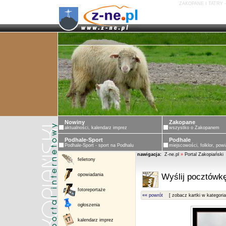
ZAKOPANE I TATRY 
Nowiny
Zakopane
aktualności, kalendarz imprez
wszystko o Zakopanem
Podhale-Sport
Podhale
Podhale-Sport - sport na Podhalu
miejscowości, folklor, powi
nawigacja:
Z-ne.pl
»
Portal Zakopiański
felietony
opowiadania
Wyślij pocztówkę
fotoreportaże
«« powrót
[ zobacz kartki w kategoria
ogłoszenia
kalendarz imprez