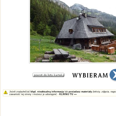
Jeżeli znalazłeś/aś
błąd
,
nieaktualną informację
lub
posiadasz materiały
(teksty, zdjęcia, nagra
zawartość tej strony i możesz je udostępnić -
KLIKNIJ TU »»