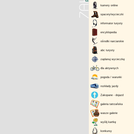
kamery online
spacery/wycieczki
informator turysty
encyklopedia
ośrodki narciarskie
abc turysty
zaplanuj wycieczkę
dla aktywnych
pogoda / warunki
rozkłady jazdy
Zakopane - dojazd
galeria tatrzańska
wasze galerie
wyślij kartkę
konkursy