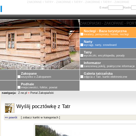
ZAKOPANE I TATRY - ZAKOPANE I TATRY - ZAKOPANE I TATRY - ZAKOPANE
E-mail
Hasło
ZAKOPANE - PORTAL ZAKOPIASKI
Noclegi - Baza turystyczna
kwatery, pensjonaty, hotele, noclegi
Narty
wyciągi, narty, snowboard
Tatry
wycieczki, encyklopedia, porady
Informator
zarezerwuj pokój, praktyczne informacje
Zakopane
Galeria tatrzańska
wszystko o Zakopanem
zdjęcia z Tatr, kartki elektroniczne
Podhale
miejscowości, folklor, powiat
nawigacja:
Z-ne.pl
»
Portal Zakopiański
Wyślij pocztówkę z Tatr
«« powrót
[ zobacz kartki w kategoriach ]