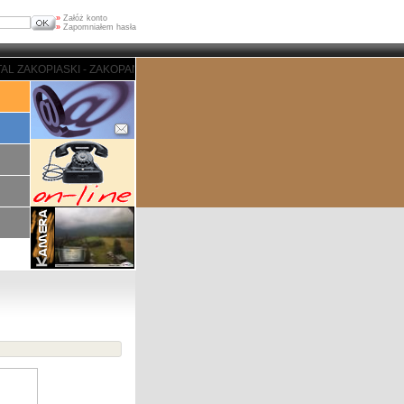
»
Załóż konto
»
Zapomniałem hasła
 - ZAKOPANE - PORTAL ZAKOPIASKI - ZAKOPANE - PORTAL ZAKOPIASKI - ZA