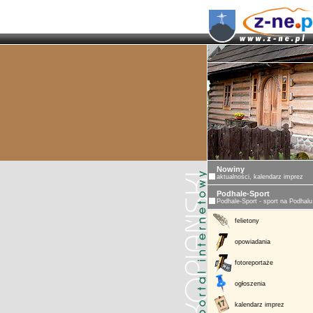
Nowiny
aktualności, kalendarz imprez
Podhale-Sport
Podhale-Sport - sport na Podhalu
felietony
opowiadania
fotoreportaże
ogłoszenia
kalendarz imprez