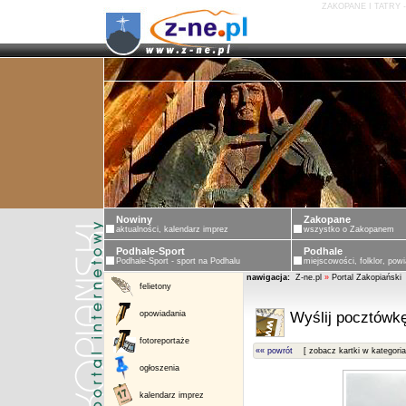
ZAKOPANE I TATRY 
Nowiny
Zakopane
aktualności, kalendarz imprez
wszystko o Zakopanem
Podhale-Sport
Podhale
Podhale-Sport - sport na Podhalu
miejscowości, folklor, powi
nawigacja:
Z-ne.pl
»
Portal Zakopiański
felietony
opowiadania
Wyślij pocztówkę
fotoreportaże
«« powrót
[ zobacz kartki w kategoria
ogłoszenia
kalendarz imprez