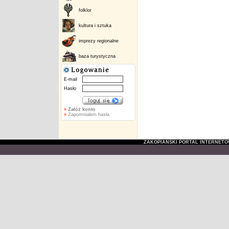
folklor
kultura i sztuka
imprezy regionalne
baza turystyczna
E-mail
Hasło
»
Załóż konto
»
Zapomniałem hasła
ZAKOPIAŃSKI PORTAL INTERNET