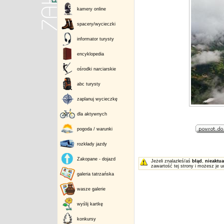
kamery online
spacery/wycieczki
informator turysty
encyklopedia
ośrodki narciarskie
abc turysty
zaplanuj wycieczkę
dla aktywnych
pogoda / warunki
rozkłady jazdy
Zakopane - dojazd
Jeżeli znalazłeś/aś
błąd
,
nieaktua
zawartość tej strony i możesz je u
galeria tatrzańska
wasze galerie
wyślij kartkę
konkursy