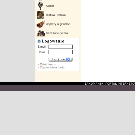
folklor
kultura i sztuka
imprezy regionalne
baza turystyczna
E-mail
Hasło
»
Załóż konto
»
Zapomniałem hasła
ZAKOPIAŃSKI PORTAL INTERNET