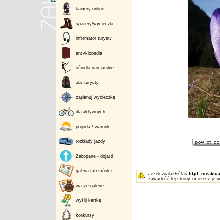
kamery online
spacery/wycieczki
informator turysty
encyklopedia
ośrodki narciarskie
abc turysty
zaplanuj wycieczkę
dla aktywnych
pogoda / warunki
rozkłady jazdy
Zakopane - dojazd
galeria tatrzańska
Jeżeli znalazłeś/aś
błąd
,
nieaktua
zawartość tej strony i możesz je u
wasze galerie
wyślij kartkę
konkursy