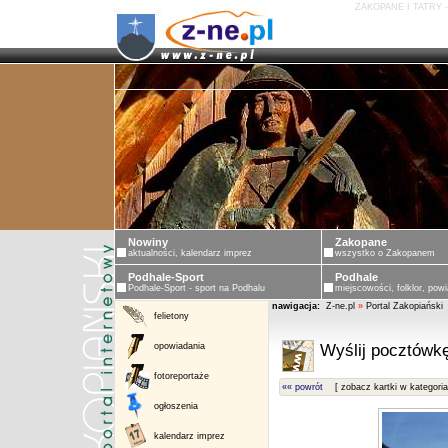
ZAKOPANE I TATRY 
Nowiny
Zakopane
aktualności, kalendarz imprez
wszystko o Zakopanem
Podhale-Sport
Podhale
Podhale-Sport - sport na Podhalu
miejscowości, folklor, powi
nawigacja:
Z-ne.pl
»
Portal Zakopiański
felietony
opowiadania
Wyślij pocztówkę
fotoreportaże
«« powrót
[ zobacz kartki w kategoria
ogłoszenia
kalendarz imprez