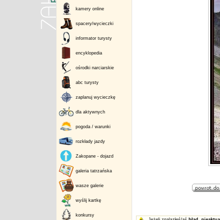
kamery online
spacery/wycieczki
informator turysty
encyklopedia
ośrodki narciarskie
abc turysty
zaplanuj wycieczkę
dla aktywnych
pogoda / warunki
rozkłady jazdy
Zakopane - dojazd
galeria tatrzańska
wasze galerie
wyślij kartkę
konkursy
Jeżeli znalazłeś/aś
błąd
,
nieaktua