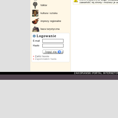
zawartość tej strony i możesz je u
folklor
kultura i sztuka
imprezy regionalne
baza turystyczna
E-mail
Hasło
»
Załóż konto
»
Zapomniałem hasła
ZAKOPIAŃSKI PORTAL INTERNET