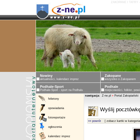
ZAKOPANE I TATRY 
Nowiny
Zakopane
aktualności, kalendarz imprez
wszystko o Zakopanem
Podhale-Sport
Podhale
Podhale-Sport - sport na Podhalu
miejscowości, folklor, powi
nawigacja:
Z-ne.pl
»
Portal Zakopiański
felietony
opowiadania
Wyślij pocztówkę
fotoreportaże
«« powrót
[ zobacz kartki w kategoria
ogłoszenia
kalendarz imprez