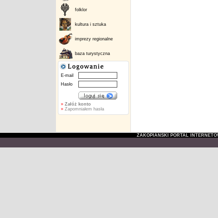
folklor
kultura i sztuka
imprezy regionalne
baza turystyczna
E-mail
Hasło
»
Załóż konto
»
Zapomniałem hasła
ZAKOPIAŃSKI PORTAL INTERNET