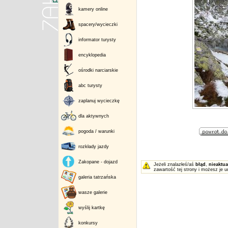
kamery online
spacery/wycieczki
informator turysty
encyklopedia
ośrodki narciarskie
abc turysty
zaplanuj wycieczkę
dla aktywnych
pogoda / warunki
rozkłady jazdy
Zakopane - dojazd
Jeżeli znalazłeś/aś
błąd
,
nieaktua
zawartość tej strony i możesz je u
galeria tatrzańska
wasze galerie
wyślij kartkę
konkursy