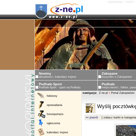
ZAKOPANE I TATRY 
Nowiny
Zakopane
aktualności, kalendarz imprez
wszystko o Zakopanem
Podhale-Sport
Podhale
Podhale-Sport - sport na Podhalu
miejscowości, folklor, powi
nawigacja:
Z-ne.pl
»
Portal Zakopiański
felietony
opowiadania
Wyślij pocztówkę
fotoreportaże
«« powrót
[ zobacz kartki w kategoria
ogłoszenia
kalendarz imprez