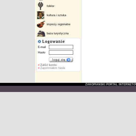
folklor
kultura i sztuka
imprezy regionalne
baza turystyczna
E-mail
Hasło
»
Załóż konto
»
Zapomniałem hasła
ZAKOPIAŃSKI PORTAL INTERNET