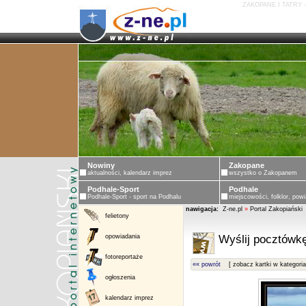
ZAKOPANE I TATRY 
Nowiny
Zakopane
aktualności, kalendarz imprez
wszystko o Zakopanem
Podhale-Sport
Podhale
Podhale-Sport - sport na Podhalu
miejscowości, folklor, powi
nawigacja:
Z-ne.pl
»
Portal Zakopiański
felietony
opowiadania
Wyślij pocztówkę
fotoreportaże
«« powrót
[ zobacz kartki w kategoria
ogłoszenia
kalendarz imprez