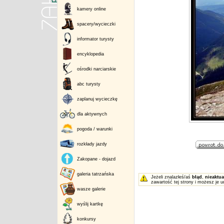
kamery online
spacery/wycieczki
informator turysty
encyklopedia
ośrodki narciarskie
abc turysty
zaplanuj wycieczkę
dla aktywnych
pogoda / warunki
rozkłady jazdy
Zakopane - dojazd
galeria tatrzańska
Jeżeli znalazłeś/aś
błąd
,
nieaktua
zawartość tej strony i możesz je u
wasze galerie
wyślij kartkę
konkursy