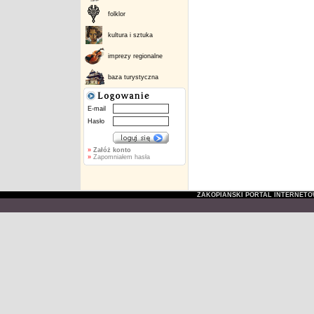
folklor
kultura i sztuka
imprezy regionalne
baza turystyczna
E-mail
Hasło
»
Załóż konto
»
Zapomniałem hasła
ZAKOPIAŃSKI PORTAL INTERNET