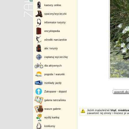
kamery online
spacery/wycieczki
informator turysty
encyklopedia
ośrodki narciarskie
abc turysty
zaplanuj wycieczkę
dla aktywnych
pogoda / warunki
rozkłady jazdy
Zakopane - dojazd
galeria tatrzańska
wasze galerie
Jeżeli znalazłeś/aś
błąd
,
nieaktua
zawartość tej strony i możesz je u
wyślij kartkę
konkursy