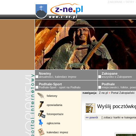
ZAKOPANE I TATRY 
Nowiny
Zakopane
aktualności, kalendarz imprez
wszystko o Zakopanem
Podhale-Sport
Podhale
Podhale-Sport - sport na Podhalu
miejscowości, folklor, powi
nawigacja:
Z-ne.pl
»
Portal Zakopiański
felietony
opowiadania
Wyślij pocztówkę
fotoreportaże
«« powrót
[ zobacz kartki w kategoria
ogłoszenia
kalendarz imprez