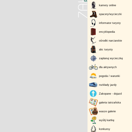
kamery online
spacery/wycieczki
informator turysty
encyklopedia
ośrodki narciarskie
abc turysty
zaplanuj wycieczkę
dla aktywnych
pogoda / warunki
rozkłady jazdy
Zakopane - dojazd
galeria tatrzańska
wasze galerie
wyślij kartkę
konkursy