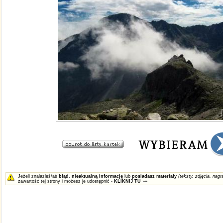
Jeżeli znalazłeś/aś
błąd
,
nieaktualną informację
lub
posiadasz materiały
(teksty, zdjęcia, nagra
zawartość tej strony i możesz je udostępnić -
KLIKNIJ TU »»