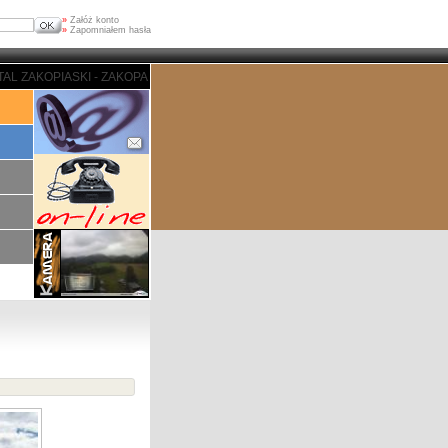
»
Załóż konto
»
Zapomniałem hasła
 - ZAKOPANE - PORTAL ZAKOPIASKI - ZAKOPANE - PORTAL ZAKOPIASKI - ZA