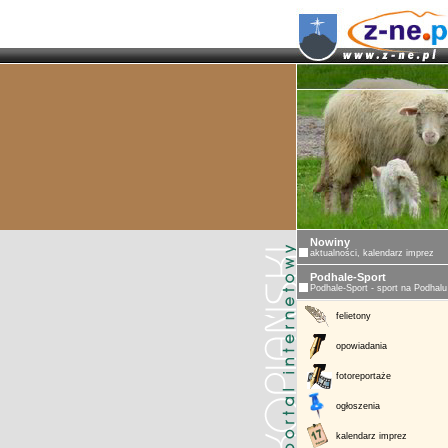
Nowiny
aktualności, kalendarz imprez
Podhale-Sport
Podhale-Sport - sport na Podhalu
felietony
opowiadania
fotoreportaże
ogłoszenia
kalendarz imprez