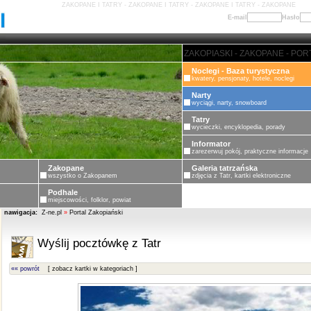
ZAKOPANE I TATRY - ZAKOPANE I TATRY - ZAKOPANE I TATRY - ZAKOPANE
E-mail
Hasło
ZAKOPANE - PORTAL ZAKOPIASKI
Noclegi - Baza turystyczna
kwatery, pensjonaty, hotele, noclegi
Narty
wyciągi, narty, snowboard
Tatry
wycieczki, encyklopedia, porady
Informator
zarezerwuj pokój, praktyczne informacje
Zakopane
Galeria tatrzańska
wszystko o Zakopanem
zdjęcia z Tatr, kartki elektroniczne
Podhale
miejscowości, folklor, powiat
nawigacja:
Z-ne.pl
»
Portal Zakopiański
Wyślij pocztówkę z Tatr
«« powrót
[ zobacz kartki w kategoriach ]