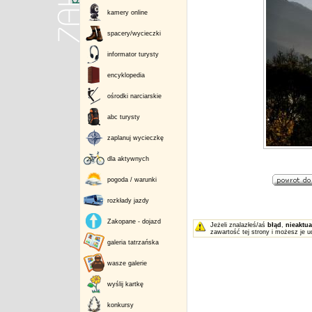
kamery online
spacery/wycieczki
informator turysty
encyklopedia
ośrodki narciarskie
abc turysty
zaplanuj wycieczkę
dla aktywnych
pogoda / warunki
rozkłady jazdy
Zakopane - dojazd
Jeżeli znalazłeś/aś
błąd
,
nieaktua
zawartość tej strony i możesz je u
galeria tatrzańska
wasze galerie
wyślij kartkę
konkursy