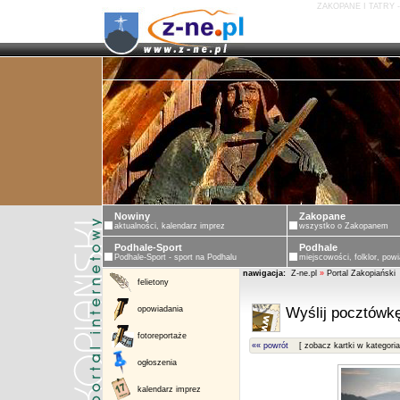
ZAKOPANE I TATRY 
Nowiny
Zakopane
aktualności, kalendarz imprez
wszystko o Zakopanem
Podhale-Sport
Podhale
Podhale-Sport - sport na Podhalu
miejscowości, folklor, powi
nawigacja:
Z-ne.pl
»
Portal Zakopiański
felietony
opowiadania
Wyślij pocztówkę
fotoreportaże
«« powrót
[ zobacz kartki w kategoria
ogłoszenia
kalendarz imprez