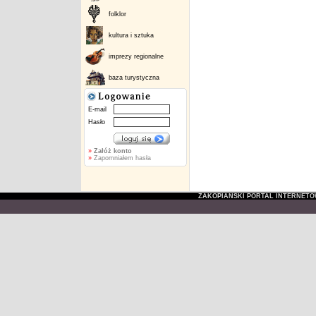
folklor
kultura i sztuka
imprezy regionalne
baza turystyczna
E-mail
Hasło
»
Załóż konto
»
Zapomniałem hasła
ZAKOPIAŃSKI PORTAL INTERNET