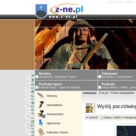
ZAKOPANE I TATRY 
ZA
Nowiny
Zakopane
aktualności, kalendarz imprez
wszystko o Zakopanem
Podhale-Sport
Podhale
Podhale-Sport - sport na Podhalu
miejscowości, folklor, powi
nawigacja:
Z-ne.pl
»
Portal Zakopiański
felietony
opowiadania
Wyślij pocztówkę
fotoreportaże
«« powrót
[ zobacz kartki w kategoria
ogłoszenia
kalendarz imprez