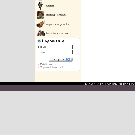
folklor
kultura i sztuka
imprezy regionalne
baza turystyczna
E-mail
Hasło
»
Załóż konto
»
Zapomniałem hasła
ZAKOPIAŃSKI PORTAL INTERNET