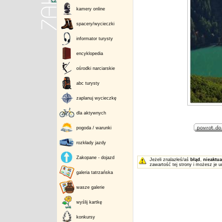
kamery online
spacery/wycieczki
informator turysty
encyklopedia
ośrodki narciarskie
abc turysty
zaplanuj wycieczkę
dla aktywnych
pogoda / warunki
rozkłady jazdy
Zakopane - dojazd
Jeżeli znalazłeś/aś
błąd
,
nieaktua
zawartość tej strony i możesz je u
galeria tatrzańska
wasze galerie
wyślij kartkę
konkursy