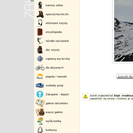
kamery online
spacery/wycieczki
informator turysty
encyklopedia
ośrodki narciarskie
abc turysty
zaplanuj wycieczkę
dla aktywnych
pogoda / warunki
rozkłady jazdy
Zakopane - dojazd
Jeżeli znalazłeś/aś
błąd
,
nieaktua
zawartość tej strony i możesz je u
galeria tatrzańska
wasze galerie
wyślij kartkę
konkursy