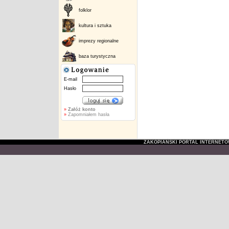
folklor
kultura i sztuka
imprezy regionalne
baza turystyczna
E-mail
Hasło
»
Załóż konto
»
Zapomniałem hasła
ZAKOPIAŃSKI PORTAL INTERNET