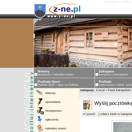
ZAKOPANE I TATRY 
Nowiny
Zakopane
aktualności, kalendarz imprez
wszystko o Zakopanem
Podhale-Sport
Podhale
Podhale-Sport - sport na Podhalu
miejscowości, folklor, powi
nawigacja:
Z-ne.pl
»
Portal Zakopiański
felietony
opowiadania
Wyślij pocztówkę
fotoreportaże
«« powrót
[ zobacz kartki w kategoria
ogłoszenia
kalendarz imprez