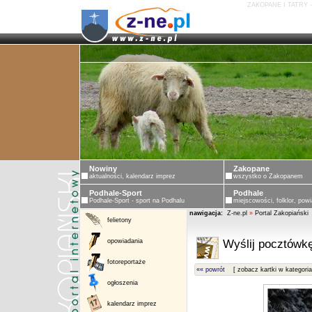
ZAKOPANE I TATRY 
Nowiny
Zakopane
aktualności, kalendarz imprez
wszystko o Zakopanem
Podhale-Sport
Podhale
Podhale-Sport - sport na Podhalu
miejscowości, folklor, powi
nawigacja:
Z-ne.pl
»
Portal Zakopiański
felietony
opowiadania
Wyślij pocztówkę
fotoreportaże
«« powrót
[ zobacz kartki w kategoria
ogłoszenia
kalendarz imprez