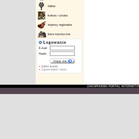
folklor
kultura i sztuka
imprezy regionalne
baza turystyczna
E-mail
Hasło
»
Załóż konto
»
Zapomniałem hasła
ZAKOPIAŃSKI PORTAL INTERNET