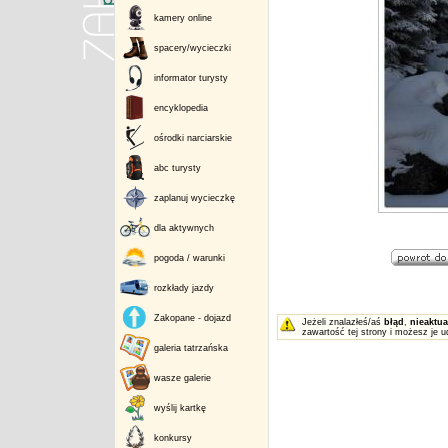
kamery online
spacery/wycieczki
informator turysty
encyklopedia
ośrodki narciarskie
abc turysty
zaplanuj wycieczkę
dla aktywnych
pogoda / warunki
rozkłady jazdy
Zakopane - dojazd
Jeżeli znalazłeś/aś
błąd
,
nieaktua
zawartość tej strony i możesz je u
galeria tatrzańska
wasze galerie
wyślij kartkę
konkursy