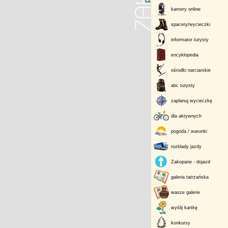
kamery online
spacery/wycieczki
informator turysty
encyklopedia
ośrodki narciarskie
abc turysty
zaplanuj wycieczkę
dla aktywnych
pogoda / warunki
rozkłady jazdy
Zakopane - dojazd
galeria tatrzańska
wasze galerie
wyślij kartkę
konkursy