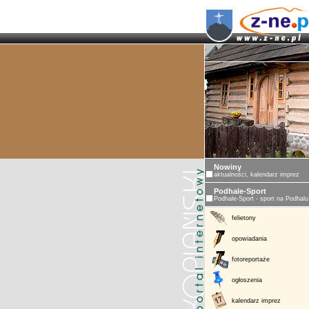
Nowiny
aktualności, kalendarz imprez
Podhale-Sport
Podhale-Sport - sport na Podhalu
felietony
opowiadania
fotoreportaże
ogłoszenia
kalendarz imprez