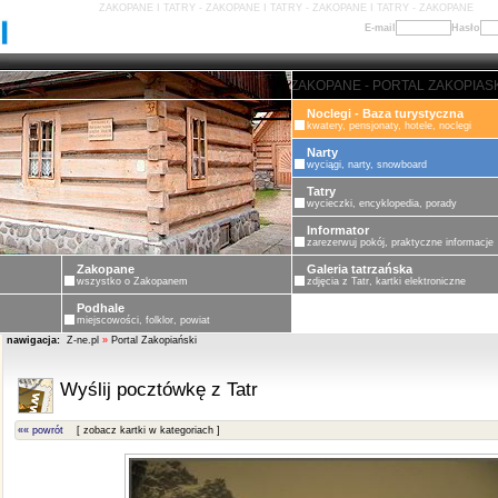
ZAKOPANE I TATRY - ZAKOPANE I TATRY - ZAKOPANE I TATRY - ZAKOPANE
E-mail
Hasło
ZAKOPANE - PORTAL ZAKOPIASKI -
Noclegi - Baza turystyczna
kwatery, pensjonaty, hotele, noclegi
Narty
wyciągi, narty, snowboard
Tatry
wycieczki, encyklopedia, porady
Informator
zarezerwuj pokój, praktyczne informacje
Zakopane
Galeria tatrzańska
wszystko o Zakopanem
zdjęcia z Tatr, kartki elektroniczne
Podhale
miejscowości, folklor, powiat
nawigacja:
Z-ne.pl
»
Portal Zakopiański
Wyślij pocztówkę z Tatr
«« powrót
[ zobacz kartki w kategoriach ]