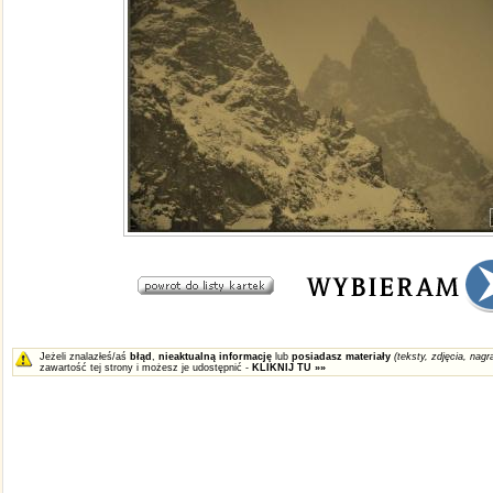
Jeżeli znalazłeś/aś
błąd
,
nieaktualną informację
lub
posiadasz materiały
(teksty, zdjęcia, nagra
zawartość tej strony i możesz je udostępnić -
KLIKNIJ TU »»