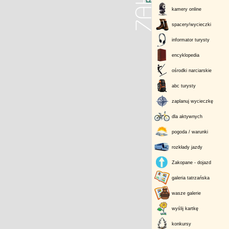
kamery online
spacery/wycieczki
informator turysty
encyklopedia
ośrodki narciarskie
abc turysty
zaplanuj wycieczkę
dla aktywnych
pogoda / warunki
rozkłady jazdy
Zakopane - dojazd
galeria tatrzańska
wasze galerie
wyślij kartkę
konkursy