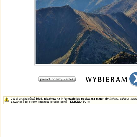
Jeżeli znalazłeś/aś
błąd
,
nieaktualną informację
lub
posiadasz materiały
(teksty, zdjęcia, nagra
zawartość tej strony i możesz je udostępnić -
KLIKNIJ TU »»