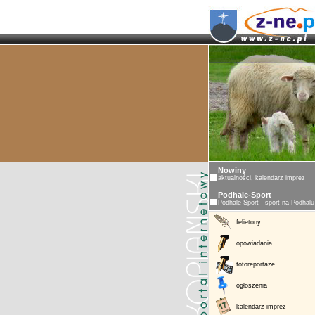
Nowiny
aktualności, kalendarz imprez
Podhale-Sport
Podhale-Sport - sport na Podhalu
felietony
opowiadania
fotoreportaże
ogłoszenia
kalendarz imprez