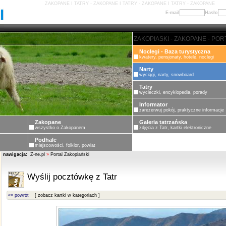
ZAKOPANE I TATRY - ZAKOPANE I TATRY - ZAKOPANE I TATRY - ZAKOPANE
E-mail
Hasło
ZAKOPANE - PORTAL ZAKOPIASKI
Noclegi - Baza turystyczna
kwatery, pensjonaty, hotele, noclegi
Narty
wyciągi, narty, snowboard
Tatry
wycieczki, encyklopedia, porady
Informator
zarezerwuj pokój, praktyczne informacje
Zakopane
Galeria tatrzańska
wszystko o Zakopanem
zdjęcia z Tatr, kartki elektroniczne
Podhale
miejscowości, folklor, powiat
nawigacja:
Z-ne.pl
»
Portal Zakopiański
Wyślij pocztówkę z Tatr
«« powrót
[ zobacz kartki w kategoriach ]