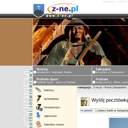
ZAKOPANE I TATRY 
Nowiny
Zakopane
aktualności, kalendarz imprez
wszystko o Zakopanem
Podhale-Sport
Podhale
Podhale-Sport - sport na Podhalu
miejscowości, folklor, powi
nawigacja:
Z-ne.pl
»
Portal Zakopiański
felietony
opowiadania
Wyślij pocztówkę
fotoreportaże
«« powrót
[ zobacz kartki w kategoria
ogłoszenia
kalendarz imprez