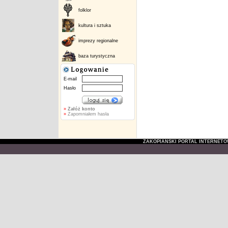
folklor
kultura i sztuka
imprezy regionalne
baza turystyczna
E-mail
Hasło
»
Załóż konto
»
Zapomniałem hasła
ZAKOPIAŃSKI PORTAL INTERNET