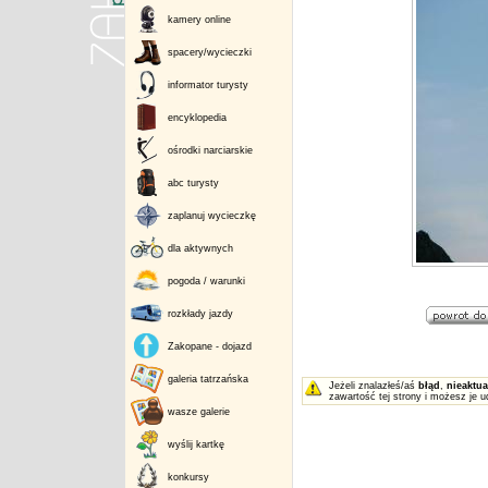
kamery online
spacery/wycieczki
informator turysty
encyklopedia
ośrodki narciarskie
abc turysty
zaplanuj wycieczkę
dla aktywnych
pogoda / warunki
rozkłady jazdy
Zakopane - dojazd
galeria tatrzańska
Jeżeli znalazłeś/aś
błąd
,
nieaktua
zawartość tej strony i możesz je u
wasze galerie
wyślij kartkę
konkursy