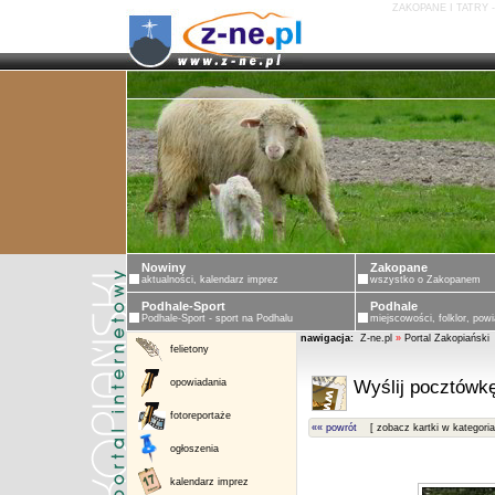
ZAKOPANE I TATRY 
ZAKOPANE - PORTAL ZAKOPIASK
Nowiny
Zakopane
aktualności, kalendarz imprez
wszystko o Zakopanem
Podhale-Sport
Podhale
Podhale-Sport - sport na Podhalu
miejscowości, folklor, powi
nawigacja:
Z-ne.pl
»
Portal Zakopiański
felietony
opowiadania
Wyślij pocztówkę
fotoreportaże
«« powrót
[ zobacz kartki w kategoria
ogłoszenia
kalendarz imprez