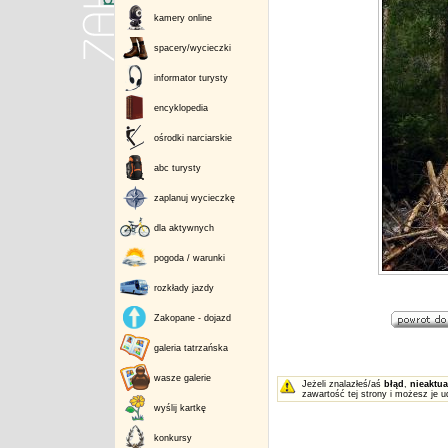
kamery online
spacery/wycieczki
informator turysty
encyklopedia
ośrodki narciarskie
abc turysty
zaplanuj wycieczkę
dla aktywnych
pogoda / warunki
rozkłady jazdy
Zakopane - dojazd
galeria tatrzańska
wasze galerie
Jeżeli znalazłeś/aś
błąd
,
nieaktua
zawartość tej strony i możesz je u
wyślij kartkę
konkursy