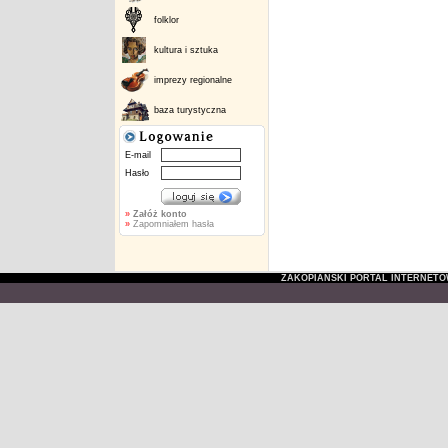
folklor
kultura i sztuka
imprezy regionalne
baza turystyczna
E-mail
Hasło
»
Załóż konto
»
Zapomniałem hasła
ZAKOPIAŃSKI PORTAL INTERNET