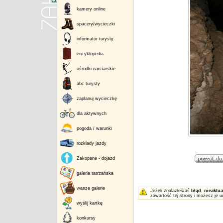
kamery online
spacery/wycieczki
informator turysty
encyklopedia
ośrodki narciarskie
abc turysty
zaplanuj wycieczkę
dla aktywnych
pogoda / warunki
rozkłady jazdy
Zakopane - dojazd
galeria tatrzańska
wasze galerie
Jeżeli znalazłeś/aś
błąd
,
nieaktua
zawartość tej strony i możesz je u
wyślij kartkę
konkursy