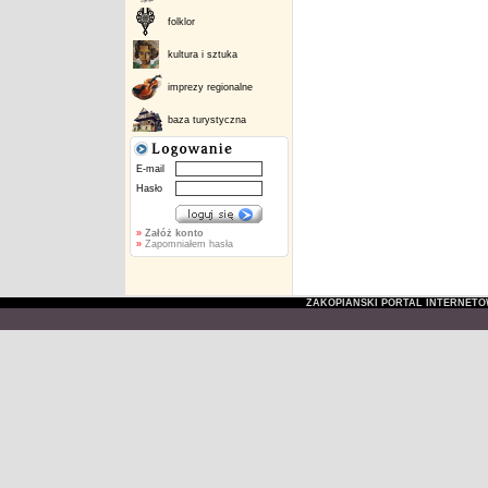
folklor
kultura i sztuka
imprezy regionalne
baza turystyczna
E-mail
Hasło
»
Załóż konto
»
Zapomniałem hasła
ZAKOPIAŃSKI PORTAL INTERNET