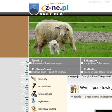
ZAKOPANE I TATRY 
Nowiny
Zakopane
aktualności, kalendarz imprez
wszystko o Zakopanem
Podhale-Sport
Podhale
Podhale-Sport - sport na Podhalu
miejscowości, folklor, powi
nawigacja:
Z-ne.pl
»
Portal Zakopiański
felietony
opowiadania
Wyślij pocztówkę
fotoreportaże
«« powrót
[ zobacz kartki w kategoria
ogłoszenia
kalendarz imprez