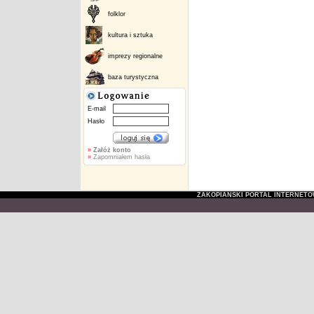
folklor
kultura i sztuka
imprezy regionalne
baza turystyczna
E-mail
Hasło
»
Załóż konto
»
Zapomniałem hasła
ZAKOPIAŃSKI PORTAL INTERNET