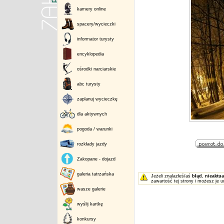
kamery online
spacery/wycieczki
informator turysty
encyklopedia
ośrodki narciarskie
abc turysty
zaplanuj wycieczkę
dla aktywnych
pogoda / warunki
rozkłady jazdy
Zakopane - dojazd
galeria tatrzańska
Jeżeli znalazłeś/aś
błąd
,
nieaktua
zawartość tej strony i możesz je u
wasze galerie
wyślij kartkę
konkursy