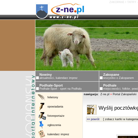
ZAKOPANE I TATRY 
Nowiny
Zakopane
aktualności, kalendarz imprez
wszystko o Zakopanem
Podhale-Sport
Podhale
Podhale-Sport - sport na Podhalu
miejscowości, folklor, powi
nawigacja:
Z-ne.pl
»
Portal Zakopiański
felietony
opowiadania
Wyślij pocztówkę
fotoreportaże
«« powrót
[ zobacz kartki w kategoria
ogłoszenia
kalendarz imprez