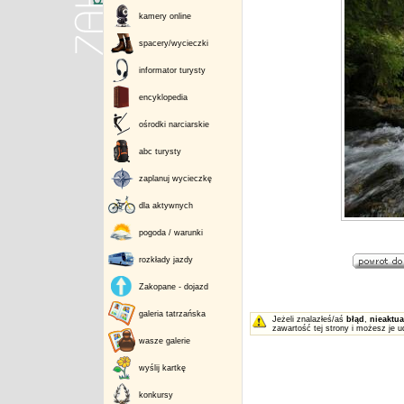
kamery online
spacery/wycieczki
informator turysty
encyklopedia
ośrodki narciarskie
abc turysty
zaplanuj wycieczkę
dla aktywnych
pogoda / warunki
rozkłady jazdy
Zakopane - dojazd
galeria tatrzańska
Jeżeli znalazłeś/aś
błąd
,
nieaktua
zawartość tej strony i możesz je u
wasze galerie
wyślij kartkę
konkursy