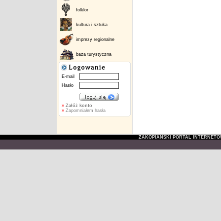
folklor
kultura i sztuka
imprezy regionalne
baza turystyczna
E-mail
Hasło
»
Załóż konto
»
Zapomniałem hasła
ZAKOPIAŃSKI PORTAL INTERNET