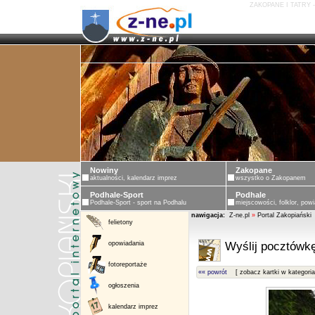
ZAKOPANE I TATRY 
Nowiny
Zakopane
aktualności, kalendarz imprez
wszystko o Zakopanem
Podhale-Sport
Podhale
Podhale-Sport - sport na Podhalu
miejscowości, folklor, powi
nawigacja:
Z-ne.pl
»
Portal Zakopiański
felietony
opowiadania
Wyślij pocztówkę
fotoreportaże
«« powrót
[ zobacz kartki w kategoria
ogłoszenia
kalendarz imprez