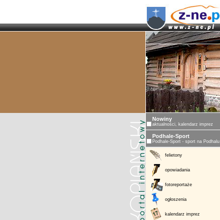
Nowiny
aktualności, kalendarz imprez
Podhale-Sport
Podhale-Sport - sport na Podhalu
felietony
opowiadania
fotoreportaże
ogłoszenia
kalendarz imprez