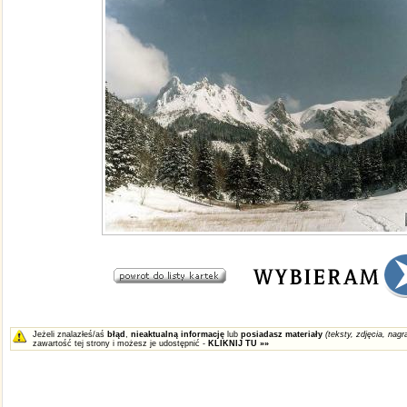
Jeżeli znalazłeś/aś
błąd
,
nieaktualną informację
lub
posiadasz materiały
(teksty, zdjęcia, nagra
zawartość tej strony i możesz je udostępnić -
KLIKNIJ TU »»