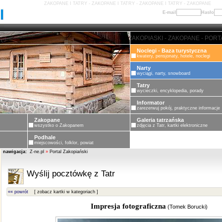
ZAKOPANE I TATRY - ZAKOPANE I TATRY - ZAKOPANE I TATRY - ZAKOPANE
E-mail
Hasło
ZAKOPANE - PORTAL ZAKOPIASKI 
Noclegi - Baza turystyczna
kwatery, pensjonaty, hotele, noclegi
Narty
wyciągi, narty, snowboard
Tatry
wycieczki, encyklopedia, porady
Informator
zarezerwuj pokój, praktyczne informacje
Zakopane
Galeria tatrzańska
wszystko o Zakopanem
zdjęcia z Tatr, kartki elektroniczne
Podhale
miejscowości, folklor, powiat
nawigacja:
Z-ne.pl
»
Portal Zakopiański
Wyślij pocztówkę z Tatr
«« powrót
[ zobacz kartki w kategoriach ]
Impresja fotograficzna
(
Tomek Borucki
)