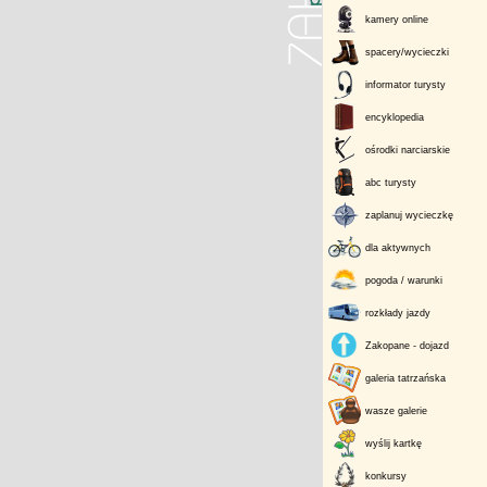
kamery online
spacery/wycieczki
informator turysty
encyklopedia
ośrodki narciarskie
abc turysty
zaplanuj wycieczkę
dla aktywnych
pogoda / warunki
rozkłady jazdy
Zakopane - dojazd
galeria tatrzańska
wasze galerie
wyślij kartkę
konkursy