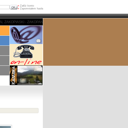
»
Załóż konto
»
Zapomniałem hasła
- ZAKOPANE - PORTAL ZAKOPIASKI - ZAKOPANE - PORTAL ZAKOPIASKI - ZAK