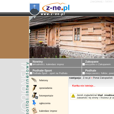
ZAKOPANE I TATRY 
ZAKOPANE - PORTAL ZAKOPIASKI - ZAKOPAN
Nowiny
Zakopane
aktualności, kalendarz imprez
wszystko o Zakopanem
Podhale-Sport
Podhale
Podhale-Sport - sport na Podhalu
miejscowości, folklor, powi
nawigacja:
Z-ne.pl
»
Portal Zakopiański
felietony
Kartka nie istnieje...
opowiadania
Jeżeli znalazłeś/aś
błąd
,
nieaktua
fotoreportaże
zawartość tej strony i możesz je u
ogłoszenia
kalendarz imprez