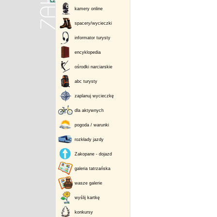
kamery online
spacery/wycieczki
informator turysty
encyklopedia
ośrodki narciarskie
abc turysty
zaplanuj wycieczkę
dla aktywnych
pogoda / warunki
rozkłady jazdy
Zakopane - dojazd
galeria tatrzańska
wasze galerie
wyślij kartkę
konkursy