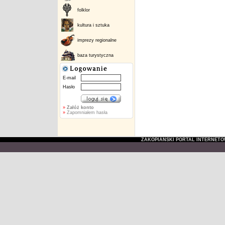
folklor
kultura i sztuka
imprezy regionalne
baza turystyczna
E-mail
Hasło
»
Załóż konto
»
Zapomniałem hasła
ZAKOPIAŃSKI PORTAL INTERNET