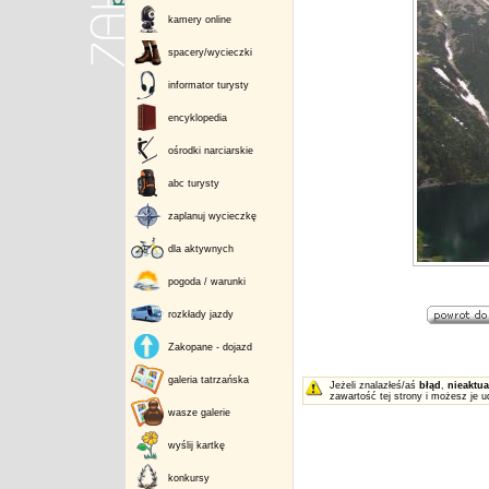
kamery online
spacery/wycieczki
informator turysty
encyklopedia
ośrodki narciarskie
abc turysty
zaplanuj wycieczkę
dla aktywnych
pogoda / warunki
rozkłady jazdy
Zakopane - dojazd
galeria tatrzańska
Jeżeli znalazłeś/aś
błąd
,
nieaktua
zawartość tej strony i możesz je u
wasze galerie
wyślij kartkę
konkursy