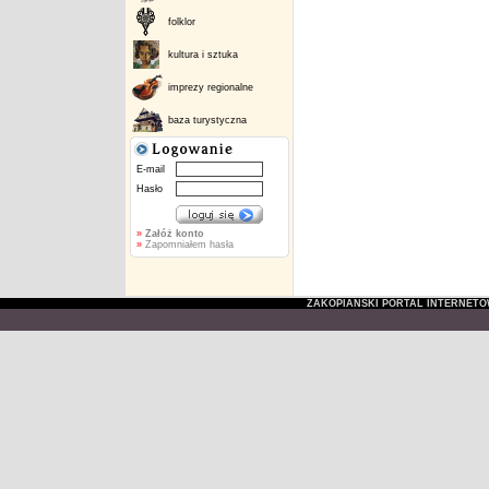
folklor
kultura i sztuka
imprezy regionalne
baza turystyczna
E-mail
Hasło
»
Załóż konto
»
Zapomniałem hasła
ZAKOPIAŃSKI PORTAL INTERNET