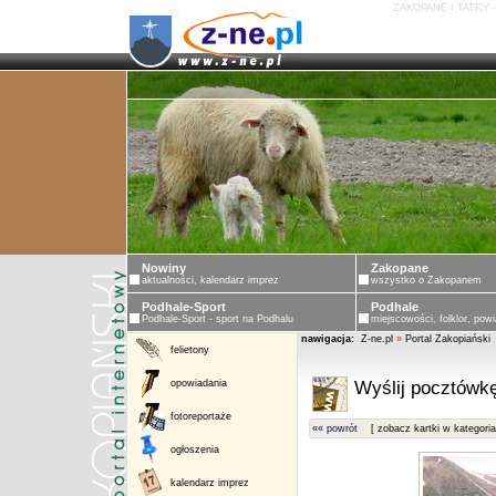
ZAKOPANE I TATRY 
Nowiny
Zakopane
aktualności, kalendarz imprez
wszystko o Zakopanem
Podhale-Sport
Podhale
Podhale-Sport - sport na Podhalu
miejscowości, folklor, powi
nawigacja:
Z-ne.pl
»
Portal Zakopiański
felietony
opowiadania
Wyślij pocztówkę
fotoreportaże
«« powrót
[ zobacz kartki w kategoria
ogłoszenia
kalendarz imprez